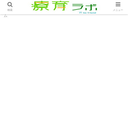
ホーム
コラム
女の子と男性スタッフの距離感│コラ
検索
メニュー
ム