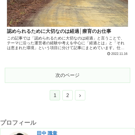
認められるために大切なのは経過│療育のお仕事
この記事では「認められるために大切なのは経過」と言うことで、
テーマに沿った運営者の経験や考えを中心に「経過とは」と「それ
は恵まれた環境」という項目に分けて記事にまとめています。仕事
や療育でも役に立つ内容となってますので、是非最後までお読みく
2022.11.16
ださい。
次のページ
次
1
2
へ
プロフィール
田中 識章