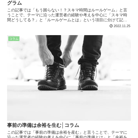
グラム
この記事では「もう困らない！？スキマ時間はルールゲーム」と言
うことで、テーマに沿った運営者の経験や考えを中心に「スキマ時
間どうしてる？」と「ルールゲームとは」という項目に分けて記事
にまとめています。様々な場面で役に立つ内容なので、是非読みく
2022.11.25
ださい。
コラム
事前の準備は余裕を生む│コラム
この記事では「事前の準備は余裕を産む」と言うことで、テーマに
沿った運営者の経験や考えを中心に「事前の準備とは」と「余裕を