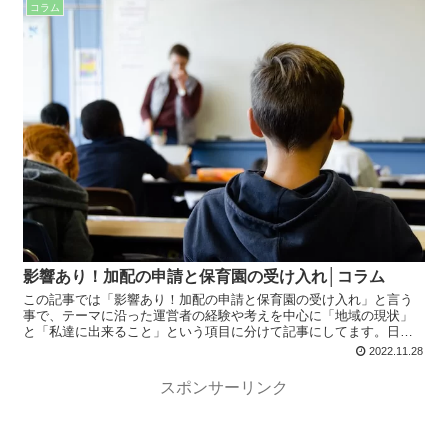
コラム
影響あり！加配の申請と保育園の受け入れ│コラム
この記事では「影響あり！加配の申請と保育園の受け入れ」と言う
事で、テーマに沿った運営者の経験や考えを中心に「地域の現状」
と「私達に出来ること」という項目に分けて記事にしてます。日常
生活や療育で役に立つ内容となってますので、是非最後までお読み
2022.11.28
下さい。
スポンサーリンク