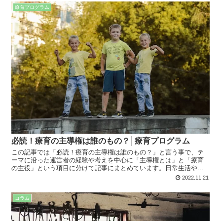
療育プログラム
必読！療育の主導権は誰のもの？│療育プログラム
この記事では「必読！療育の主導権は誰のもの？」と言う事で、テ
ーマに沿った運営者の経験や考えを中心に「主導権とは」と「療育
の主役」という項目に分けて記事にまとめています。日常生活や仕
事、療育でも役に立つ内容となってますので、是非最後までお読み
2022.11.21
下さい。
コラム