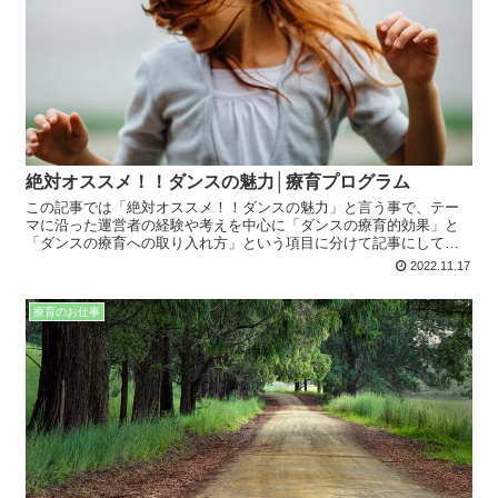
絶対オススメ！！ダンスの魅力│療育プログラム
この記事では「絶対オススメ！！ダンスの魅力」と言う事で、テー
マに沿った運営者の経験や考えを中心に「ダンスの療育的効果」と
「ダンスの療育への取り入れ方」という項目に分けて記事にしてい
ます。療育で役に立つ内容となってますので、是非最後までお読み
2022.11.17
下さい。
療育のお仕事