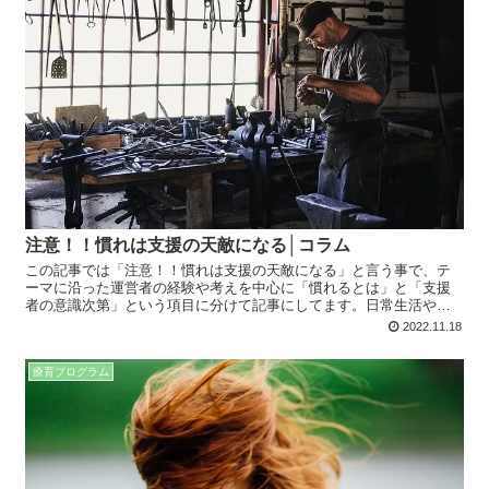
注意！！慣れは支援の天敵になる│コラム
この記事では「注意！！慣れは支援の天敵になる」と言う事で、テ
ーマに沿った運営者の経験や考えを中心に「慣れるとは」と「支援
者の意識次第」という項目に分けて記事にしてます。日常生活や仕
事、療育でも役に立つ内容となってますので、是非最後までお読み
2022.11.18
下さい。
療育プログラム