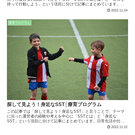
持って行動しよう」という項目に分けて記事にまとめています。仕
事や療育でも役に立つ内容となってますので、是非最後までお読み
2022.11.24
下さい。
療育プログラム
探して見よう！身近なSST│療育プログラム
この記事では「探して見よう！身近なSST」と言うことで、テーマ
に沿った運営者の経験や考えを中心に「SSTとは」と「身近な
SST」という項目に分けて記事にまとめています。日常生活や仕
事、療育でも役に立つ内容となってますので、是非最後までお読み
2022.11.22
下さい。