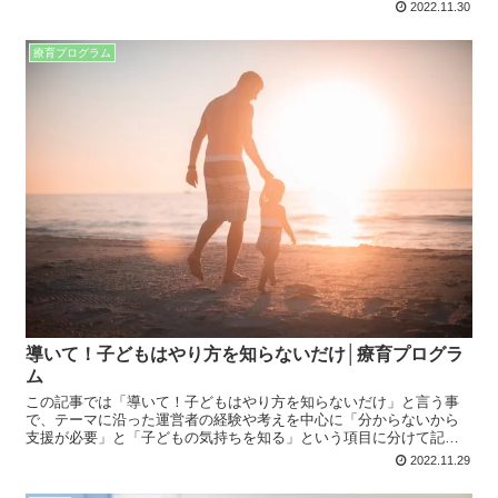
います。生活や療育でも役に立つ内容なので、是非最後までお読み
2022.11.30
下さい。
療育プログラム
導いて！子どもはやり方を知らないだけ│療育プログラ
ム
この記事では「導いて！子どもはやり方を知らないだけ」と言う事
で、テーマに沿った運営者の経験や考えを中心に「分からないから
支援が必要」と「子どもの気持ちを知る」という項目に分けて記事
にまとめています。リンクの過去記事も併せて是非最後までお読み
2022.11.29
下さい。