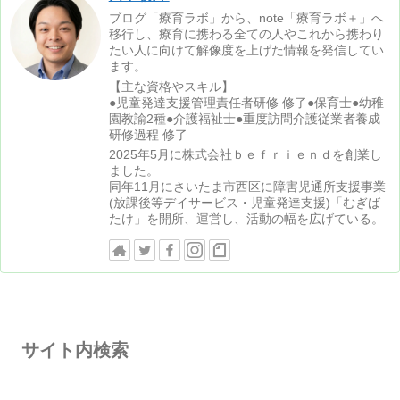
ブログ「療育ラボ」から、note「療育ラボ＋」へ
移行し、療育に携わる全ての人やこれから携わり
たい人に向けて解像度を上げた情報を発信してい
ます。
【主な資格やスキル】
●児童発達支援管理責任者研修 修了●保育士●幼稚
園教諭2種●介護福祉士●重度訪問介護従業者養成
研修過程 修了
2025年5月に株式会社ｂｅｆｒｉｅｎｄを創業し
ました。
同年11月にさいたま市西区に障害児通所支援事業
(放課後等デイサービス・児童発達支援)「むぎば
たけ」を開所、運営し、活動の幅を広げている。
サイト内検索