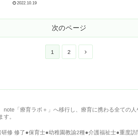
分けて記事にまと
2022.10.19
でお読み下さい。
つ内容となってま
次のページ
次
1
2
へ
、note「療育ラボ＋」へ移行し、療育に携わる全ての
ます。
研修 修了●保育士●幼稚園教諭2種●介護福祉士●重度