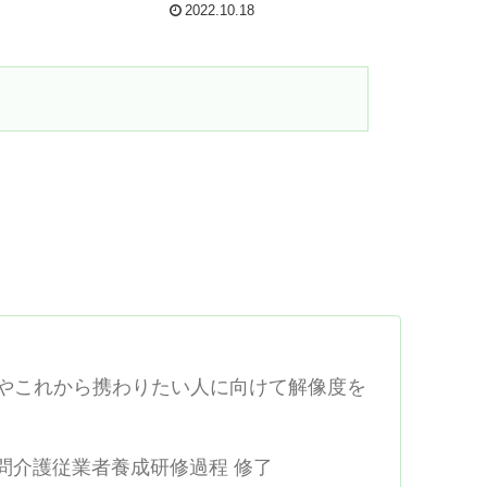
めてます。日常生活や仕事でも役に立
2022.10.18
すので、是非最後までお読み下さい。
人やこれから携わりたい人に向けて解像度を
訪問介護従業者養成研修過程 修了