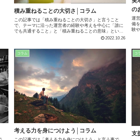
実
の
積み重ねることの大切さ│コラム
運営
この記事では「積み重ねることの大切さ」と言うこと
備
で、テーマに沿った運営者の経験や考えを中心に「誰に
験
でも共通すること」と「積み重ねることの意味」という
日
項目に分けて記事にしています。仕事や療育でも役に立
2022.10.26
で、
つ内容となってますので、是非最後までお読み下さい。
コラム
コ
考える力を身につけよう│コラム
支
この記事では「考える力を身につけよう」と言う事で、
で、