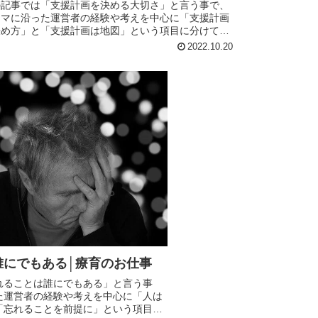
の記事では「支援計画を決める大切さ」と言う事で、
ーマに沿った運営者の経験や考えを中心に「支援計画
決め方」と「支援計画は地図」という項目に分けて記
にまとめてます。日常生活や仕事や療育でも役に立つ
2022.10.20
容となってますので、是非最後までお読み下さい。
誰にでもある│療育のお仕事
れることは誰にでもある」と言う事
た運営者の経験や考えを中心に「人は
「忘れることを前提に」という項目に