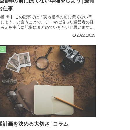
地指導の前に慌てない準備をしよう│療育
お仕事
者:田中 この記事では「実地指導の前に慌てない準
をしよう」と言うことで、テーマに沿った運営者の経
や考えを中心に記事にまとめていきたいと思います。
常生活や仕事、療育でも役に立つ内容となってますの
2022.10.25
是非最...
ラム
援計画を決める大切さ│コラム