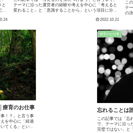
こ
テーマに沿った運営者の経験や考えを中心に「考えると
さと
テ
変わること」と「意識することから」という項目に分け
記事
の
て記事にまとめてます。日常生活や仕事、療育でも役に
容と
事
0.24
2022.10.21
立つ内容となってますので、最後までお読み下さい。
。
内
療育のお仕事
│療育のお仕事
忘れることは
大事！？」と言う事
この記事では「忘
考えを中心に「経過
で、テーマに沿っ
着いてくる」という
完璧ではない」と
仕事や療育でも役に