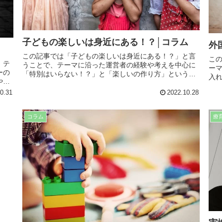
子どもの楽しいは身近にある！？│コラム
外
この記事では「子どもの楽しいは身近にある！？」と言
こ
、テ
うことで、テーマに沿った運営者の経験や考えを中心に
ー
ーの
「特別はいらない！？」と「楽しいの作り方」という項
入
やす
目に分けて記事にまとめてます。生活や療育で役に立つ
分
立つ
内容となってますので、是非最後までお読み下さい。
0.31
2022.10.28
内
。
コラム
療