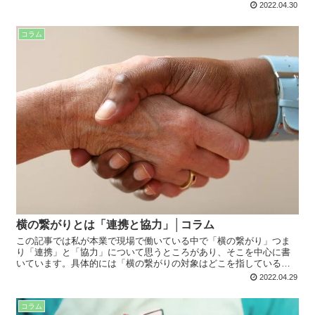
す。暑くなってきてからでは対策が遅れてしまうので、事前に準備
2022.04.30
しましょう。
コラム
横の繋がりとは「連携と協力」│コラム
この記事では私が本業で現場で働いている中で「横の繋がり」つま
り「連携」と「協力」について思うところがあり、そこを中心に書
いています。具体的には「横の繋がりの対象はどこを指している
か」「どのような協力が望めるか」を事例などを交えつつ考えてい
2022.04.29
きましょう。
コラム