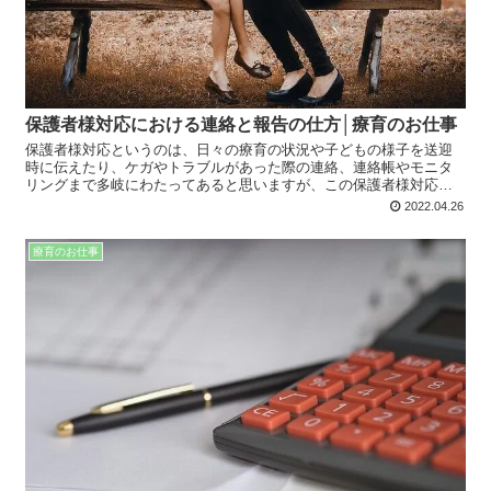
保護者様対応における連絡と報告の仕方│療育のお仕事
保護者様対応というのは、日々の療育の状況や子どもの様子を送迎
時に伝えたり、ケガやトラブルがあった際の連絡、連絡帳やモニタ
リングまで多岐にわたってあると思いますが、この保護者様対応で
信頼関係を作りクレームの少ないスムーズな事業所運営をしていき
2022.04.26
ましょう。
療育のお仕事