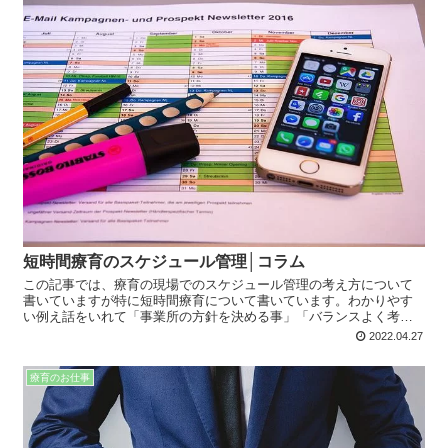
短時間療育のスケジュール管理│コラム
この記事では、療育の現場でのスケジュール管理の考え方について
書いていますが特に短時間療育について書いています。わかりやす
い例え話をいれて「事業所の方針を決める事」「バランスよく考え
る事」など、基本的な考え方を学んでいけると思います。是非ご覧
2022.04.27
ください。
療育のお仕事