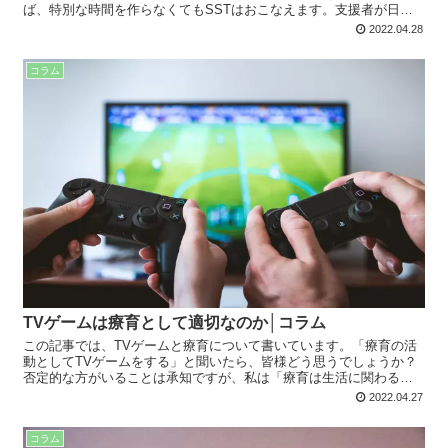
ば、特別な時間を作らなくてもSSTはおこなえます。支援者が日頃
から意識していると学ぶ機会は増え、誤学習のリスクは軽減しま
2022.04.28
す。
コラム
TVゲームは療育として適切なのか│コラム
この記事では、TVゲームと療育について書いています。「療育の活
動としてTVゲームをする」と聞いたら、皆様どう思うでしょうか？
否定的な方がいることは承知ですが、私は「療育は生活に関わるこ
と、生活のあらゆるものは療育のツールになりうる」と考えていま
2022.04.27
す。
コラム