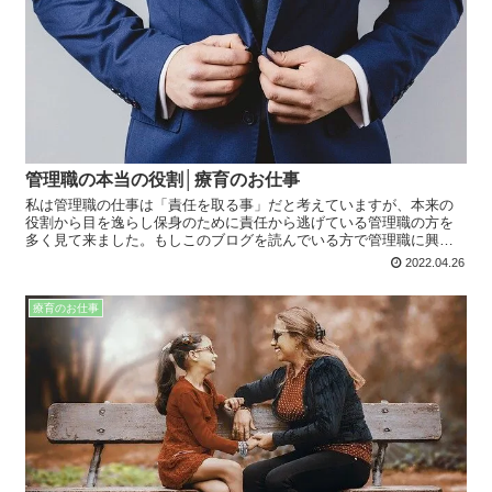
管理職の本当の役割│療育のお仕事
私は管理職の仕事は「責任を取る事」だと考えていますが、本来の
役割から目を逸らし保身のために責任から逃げている管理職の方を
多く見て来ました。もしこのブログを読んでいる方で管理職に興味
のある方、既に管理職の方などがおられましたら考えて頂きたいと
2022.04.26
思います。
療育のお仕事