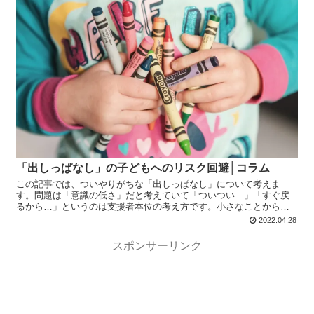
「出しっぱなし」の子どもへのリスク回避│コラム
この記事では、ついやりがちな「出しっぱなし」について考えま
す。問題は「意識の低さ」だと考えていて「ついつい…」「すぐ戻
るから…」というのは支援者本位の考え方です。小さなことから忠
実におこない「子ども達の将来を見据えた支援」をおこなっていき
2022.04.28
ましょう。
スポンサーリンク