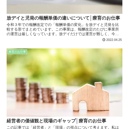
放デイと児発の報酬単価の違いについて│療育のお仕事
令和３年での報酬改定での「報酬単価の変化」を放デイと児発を比
較する形でまとめています。この事業は、報酬改定のたびに事業所
の運営は厳しくなっています。放デイだけでは運営が難しく、今後
児発も始めたいと思われている方に参考にして頂ける記事になって
2022.04.25
います。
療育のお仕事
経営者の価値観と現場のギャップ│療育のお仕事
この記事では「経営者」と「現場」の視点について考えます。私は