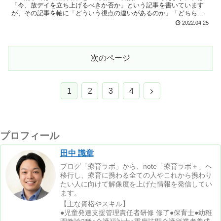
「今、放デイを立ち上げるべきか否か」という記事を書いています
が、その記事を軸に「どういう視点の違いがあるのか」「どちらか
に合わせるしかないのか」といった部分を私なりの意見でまとめて
2022.04.25
います。
次のページ
次
1
2
3
4
へ
プロフィール
田中 識章
ブログ「療育ラボ」から、note「療育ラボ＋」へ
移行し、療育に携わる全ての人やこれから携わり
たい人に向けて解像度を上げた情報を発信してい
ます。
【主な資格やスキル】
●児童発達支援管理責任者研修 修了●保育士●幼稚