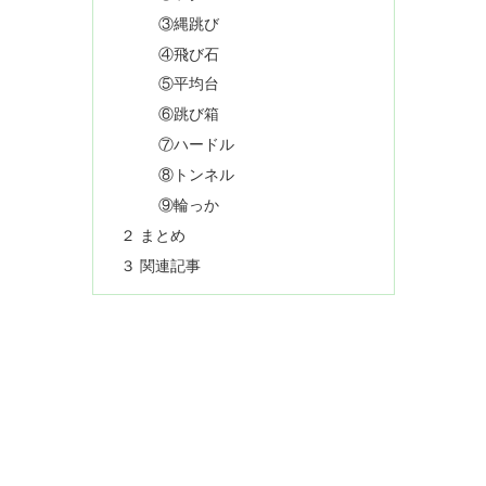
③縄跳び
④飛び石
⑤平均台
⑥跳び箱
⑦ハードル
⑧トンネル
⑨輪っか
２ まとめ
３ 関連記事