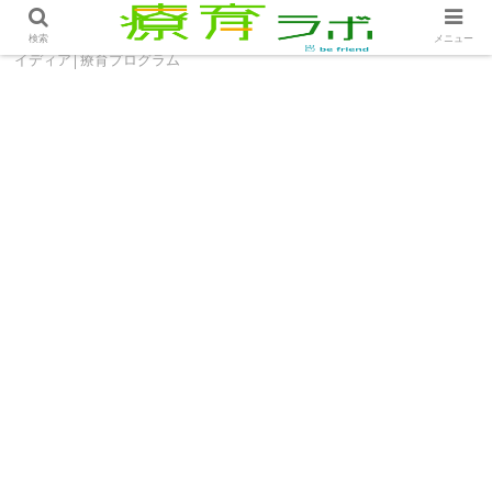
ホーム
療育プログラム
サーキットトレーニングのア
検索
メニュー
イディア│療育プログラム