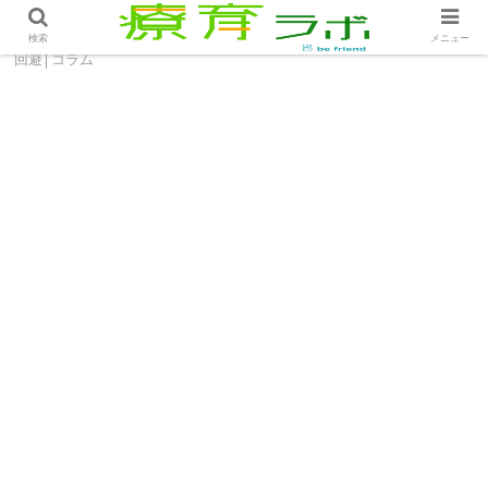
ホーム
コラム
「出しっぱなし」の子どもへのリスク
検索
メニュー
回避│コラム