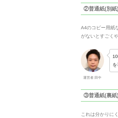
②普通紙(別紙
A4のコピー用
がないとすごく
1
を
運営者:田中
③普通紙(裏紙
これは分かりに