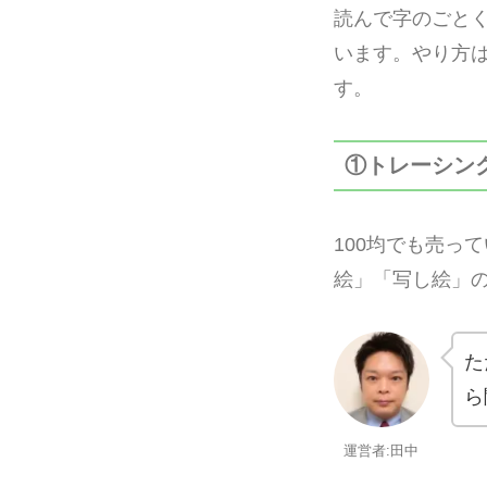
読んで字のごと
います。やり方
す。
①トレーシン
100均でも売っ
絵」「写し絵」
た
ら
運営者:田中