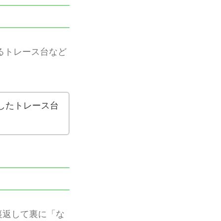
るトレース台など
したトレース台
裏返して裏に「な