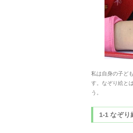
私は自身の子ど
す。なぞり絵と
う。
1-1 なぞ