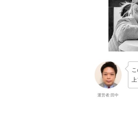
こ
上
運営者:田中