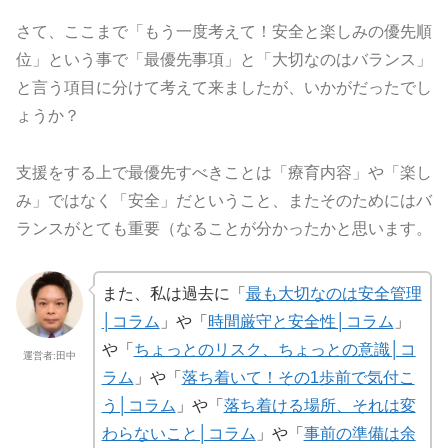
さて、ここまで「もう一度考えて！安全と楽しみの優先順
位」という事で「最優先事項」と「大切なのはバランス」
と言う項目に分けて考えて来ましたが、いかがだったでし
ょうか？
支援をする上で最優先すべきことは「療育内容」や「楽し
み」ではなく「安全」だということ、またそのためにはバ
ランスがとても重要（なることが分かったかと思います。
また、私は過去に「
最も大切なのは安全管理
│コラム
」や「
時間厳守と安全性│コラム
」
や「
ちょっとのリスク、ちょっとの意識│コ
運営者:田中
ラム
」や「
落ち着いて！その1歩前で気付こ
う│コラム
」や「
落ち着ける場所、それは変
わらないこと│コラム
」や「
事前の準備は余