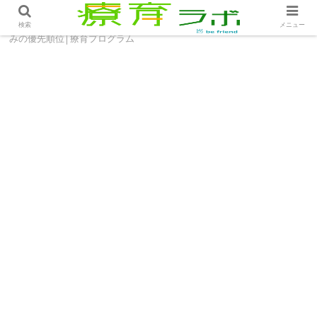
ホーム
療育プログラム
もう一度考えて！安全と楽し
検索
メニュー
みの優先順位│療育プログラム