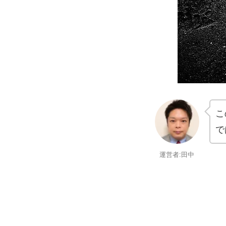
こ
で
運営者:田中