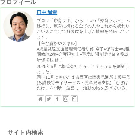
プロフィール
田中 識章
ブログ「療育ラボ」から、note「療育ラボ＋」へ
移行し、療育に携わる全ての人やこれから携わり
たい人に向けて解像度を上げた情報を発信してい
ます。
【主な資格やスキル】
●児童発達支援管理責任者研修 修了●保育士●幼稚
園教諭2種●介護福祉士●重度訪問介護従業者養成
研修過程 修了
2025年5月に株式会社ｂｅｆｒｉｅｎｄを創業し
ました。
同年11月にさいたま市西区に障害児通所支援事業
(放課後等デイサービス・児童発達支援)「むぎば
たけ」を開所、運営し、活動の幅を広げている。
サイト内検索