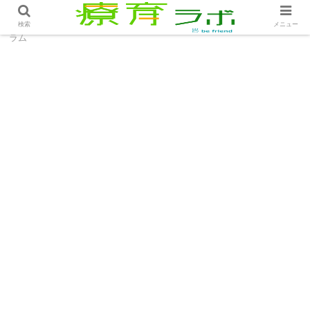
ホーム
コラム
虐待？子どものお手伝いを考える│コ
検索
メニュー
ラム