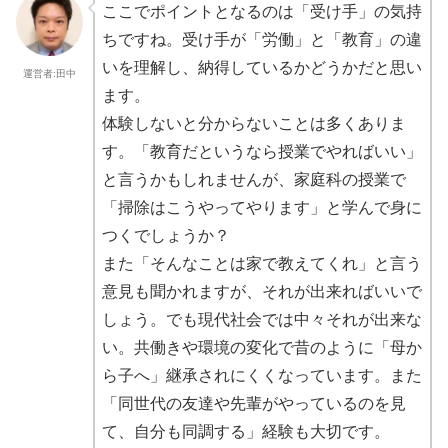
ここでポイントとなるのは「受け手」の気持
ちですね。受け手が「
労働」と「教育」の違
いを理解し、
納得しているかどうかだと思い
運営者:田中
ます。
体験しないと分からないことは多くありま
す。「
教育だというなら授業でやればいい」
と言うかもしれませんが、
家庭科の授業で
「掃除はこうやってやります」
と学んで身に
つくでしょうか？
また「そんなことは家で教えてくれ」と言う
意見も聞かれますが、
それが出来ればいいで
しょう。
でも現代社会では中々それが出来な
い。
共働きや環境の変化で昔のように「母か
ら子へ」
継承されにくくなっています。また
「
同世代の友達や先輩がやっているのを見
て、自分も同調する」
経験も大切です。