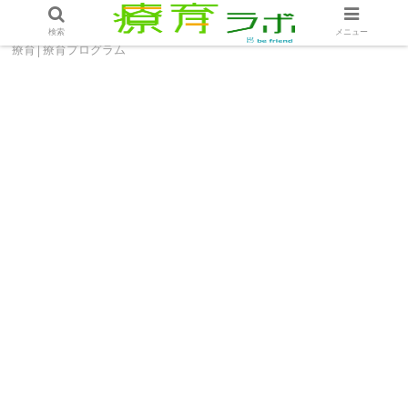
ホーム
療育プログラム
「針を使わない裁縫」で安全
検索
メニュー
療育│療育プログラム