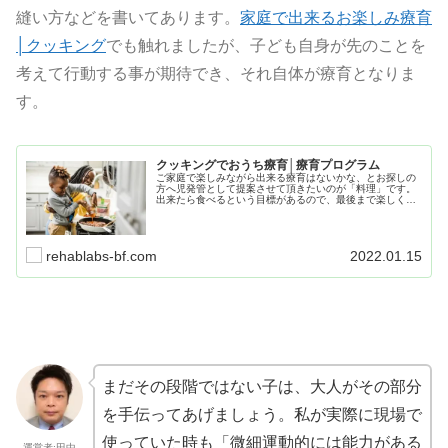
縫い方などを書いてあります。
家庭で出来るお楽しみ療育
│クッキング
でも触れましたが、子ども自身が先のことを
考えて行動する事が期待でき、それ自体が療育となりま
す。
クッキングでおうち療育│療育プログラム
ご家庭で楽しみながら出来る療育はないかな、とお探しの
方へ児発管として提案させて頂きたいのが「料理」です。
出来たら食べるという目標があるので、最後まで楽しく取
り組めると思います。多少の準備が必要ですが、子どもの
ためなら大した準備量ではありませんので、安心して読み
進めてください。
rehablabs-bf.com
2022.01.15
まだその段階ではない子は、大人がその部分
を手伝ってあげましょう。私が実際に現場で
使っていた時も「微細運動的には能力がある
運営者:田中