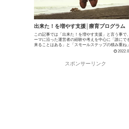
出来た！を増やす支援│療育プログラム
この記事では「出来た！を増やす支援」と言う事で
ーマに沿った運営者の経験や考えを中心に「誰にで
来ることはある」と「スモールステップの積み重ね
いう項目に分けて記事にまとめています。日常生活
2022.0
育でも役立つ内容なので、是非最後までお読み下さ
スポンサーリンク