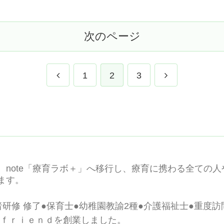
でお読み下さい。
業主や管理者に読
次のページ
前
次
1
2
3
へ
へ
、note「療育ラボ＋」へ移行し、療育に携わる全ての
ます。
研修 修了●保育士●幼稚園教諭2種●介護福祉士●重度
ｂｅｆｒｉｅｎｄを創業しました。