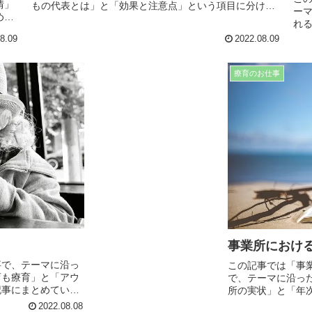
情」
もの代表とは」と「効果と注意点」という項目に分けて
ー
めて
記事にまとめています。日常生活や仕事、療育でも役に
れ
に立
立つ内容となってますので、是非最後までお読み下さ
け
8.09
2022.08.09
い。
い。
も
療育のお仕事
事業所におけ
事で、テーマに沿っ
この記事では「事
育も療育」と「アウ
で、テーマに沿っ
記事にまとめていま
所の実状」と「年
ち、子ども達の将来
に分けて記事にま
2022.08.08