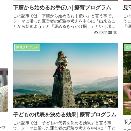
下膳から始めるお手伝い│療育プログラム
見
この記事では「下膳から始めるお手伝い」と言う事で、
こ
テーマに沿った運営者の経験や考えを中心に「出来るこ
う
とから始めよう」と「褒めるきっかけ探し」という項目
「
に分けて記事にまとめてます。日常生活や療育でも役立
分
2022.08.10
つ内容となってますので、是非最後までお読み下さい。
つ
療育プログラム
療
子どもの代表を決める効果│療育プログラム
玉
この記事では「子どもの代表を決める効果」と言う事
ーマ
で、テーマに沿った運営者の経験や考えを中心に「子ど
こ