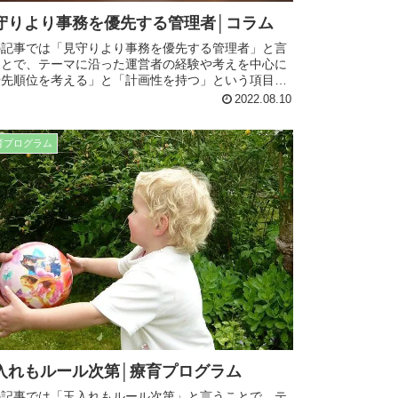
守りより事務を優先する管理者│コラム
の記事では「見守りより事務を優先する管理者」と言
ことで、テーマに沿った運営者の経験や考えを中心に
優先順位を考える」と「計画性を持つ」という項目に
けて記事にまとめています。日常生活や療育でも役立
2022.08.10
内容となってますので、是非最後までお読み下さい。
育プログラム
入れもルール次第│療育プログラム
の記事では「玉入れもルール次第」と言うことで、テ