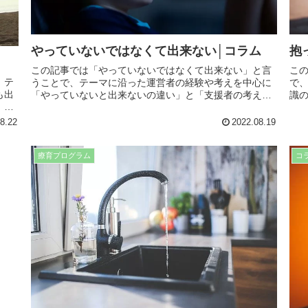
やっていないではなくて出来ない│コラム
抱
この記事では「やっていないではなくて出来ない」と言
こ
、テ
うことで、テーマに沿った運営者の経験や考えを中心に
で
も出
「やっていないと出来ないの違い」と「支援者の考える
識
」と
べきポイント」等の項目に分けてまとめています。是
ま
や療
非、最後までお読み頂き日々の療育に役立ててくださ
つ
8.22
2022.08.19
い。
い。
い
療育プログラム
コ