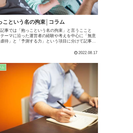
っこという名の拘束│コラム
の記事では「抱っこという名の拘束」と言うここと
、テーマに沿った運営者の経験や考えを中心に「無意
の虐待」と「予測する力」という項目に分けて記事に
とめたいと思います。日常生活や仕事、療育でも役立
内容となってますので、是非最後までお読みくださ
2022.08.17
。
ラム