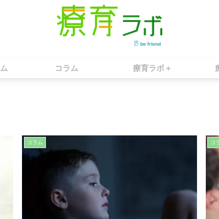
ム
コラム
療育ラボ＋
コラム
コ