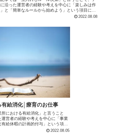
マに沿った運営者の経験や考えを中心に「楽しみは作
る」と「簡単なルールから始めよう」という項目に分
て記事にまとめております。日常生活や仕事、療育で
2022.08.08
役に立ちますので、是非最後までお読みください。
る有給消化│療育のお仕事
業所における有給消化」と言うこと
た運営者の経験や考えを中心に「事業
次有給休暇の計画的付与」という項目
とめています。特に使用者側である事
2022.08.05