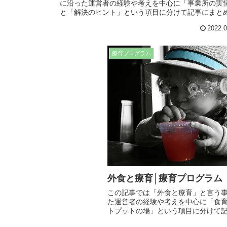
に沿った運営者の経験や考えを中心に「事業所の実
と「解決のヒント」という項目に分けて記事にまと
いきたいと思います。日常生活や仕事、療育でも役
2022.0
つ内容となってますので、是非最後までお読み下さ
療育プログラム
外食と療育│療育プログラム
この記事では「外食と療育」と言う
た運営者の経験や考えを中心に「食
トプットの場」という項目に分けて
す。日常生活や仕事、療育でも役立