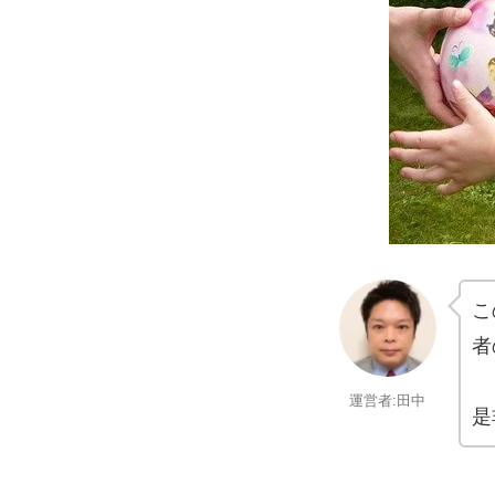
こ
者
運営者:田中
是