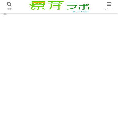
ホーム
療育のお仕事
事業所の休憩問題│療育のお仕
検索
メニュー
事