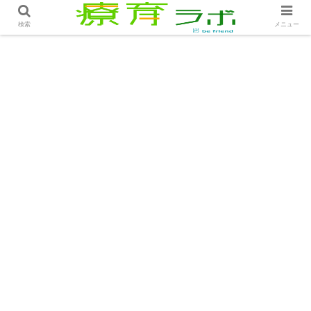
ホーム
コラム
事前の準備は余裕を生む│コラム
検索
メニュー