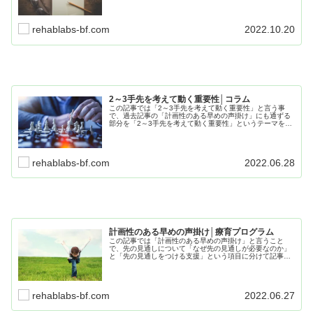
ってますので、是非最後までお読み下さい。
rehablabs-bf.com
2022.10.20
2～3手先を考えて動く重要性│コラム
この記事では「2～3手先を考えて動く重要性」と言う事
で、過去記事の「計画性のある早めの声掛け」にも通ずる
部分を「2～3手先を考えて動く重要性」というテーマを
「先読みするメリット」と「先読み出来るスタッフの価
値」という項目に分けて記事にまとめています。
rehablabs-bf.com
2022.06.28
計画性のある早めの声掛け│療育プログラム
この記事では「計画性のある早めの声掛け」と言うこと
で、先の見通しについて「なぜ先の見通しが必要なのか」
と「先の見通しをつける支援」という項目に分けて記事に
まとめています。そのためには「準備」と「計画性」が不
可欠です。 是非、最後までお読みください。
rehablabs-bf.com
2022.06.27