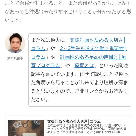
ことで余裕が生まれること、また余裕があるからこそみす
があっても対処出来たりするということが分かったかと思
います。
また私は過去に「
支援計画を決める大切さ│
コラム
」や「
2～3手先を考えて動く重要性│
コラム
」や「
計画性のある早めの声掛け│療
運営者:田中
育プログラム
」や「
療育とは
」といった関連
記事を書いています。併せて読むことで違っ
た角度から見ることが出来てより理解が深ま
ると思いますので、是非リンクからお読みく
ださい。
支援計画を決める大切さ│コラム
この記事では「支援計画を決める大切さ」と言う事で、テ
ーマに沿った運営者の経験や考えを中心に「支援計画の決
め方」と「支援計画は地図」という項目に分けて記事にま
とめてます。日常生活や仕事や療育でも役に立つ内容とな