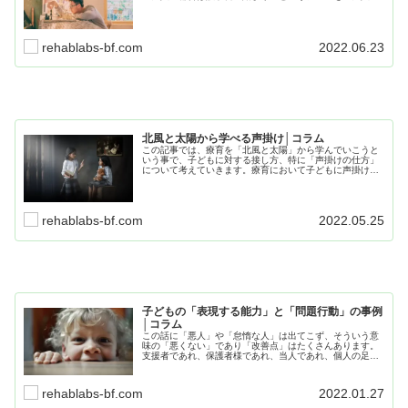
都合とは」と「なぜ誤学習に繋がるのか」という項目に分
けて、皆様と一緒に考えていきたいと思います。
rehablabs-bf.com
2022.06.23
北風と太陽から学べる声掛け│コラム
この記事では、療育を「北風と太陽」から学んでいこうと
いう事で、子どもに対する接し方、特に「声掛けの仕方」
について考えていきます。療育において子どもに声掛けす
る場面をあげるとキリがありませんが、基本的には太陽の
ような支援をおこなうべきだと考えています。
rehablabs-bf.com
2022.05.25
子どもの「表現する能力」と「問題行動」の事例
│コラム
この話に「悪人」や「怠惰な人」は出てこず、そういう意
味の「悪くない」であり「改善点」はたくさんあります。
支援者であれ、保護者様であれ、当人であれ、個人の足り
ないところを責めるのではなくて、適正な運営をして皆で
支援に望めば、難しい事ではありません。
rehablabs-bf.com
2022.01.27