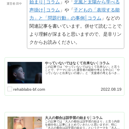
始まり│コラム
」や「
北風と太陽から学べる
運営者:田中
声掛け│コラム
」や「
子どもの「表現する能
力」と「問題行動」の事例│コラム
」などの
関連記事を書いています。併せて読むことで
より理解が深まると思いますので、是非リン
クからお読みください。
やっていないではなくて出来ない│コラム
この記事では「やっていないではなくて出来ない」と言う
ことで、テーマに沿った運営者の経験や考えを中心に「や
っていないと出来ないの違い」と「支援者の考えるべきポ
イント」等の項目に分けてまとめています。是非、最後ま
でお読み頂き日々の療育に役立ててください。
rehablabs-bf.com
2022.08.19
大人の都合は誤学習の始まり│コラム
この記事では「大人の都合は誤学習の始まり」と言う内容
を細分化し記事にまとめていきたいと思いますが、特に
「大人の都合は誤学習の始まり」というテーマを「大人の