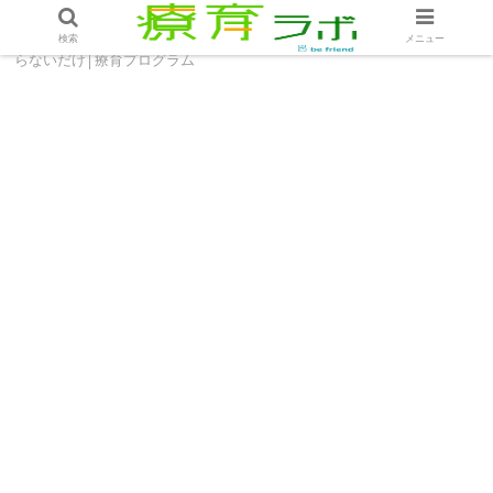
ホーム
療育プログラム
導いて！子どもはやり方を知
検索
メニュー
らないだけ│療育プログラム