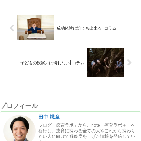
成功体験は誰でも出来る│コラム
子どもの観察力は侮れない│コラム
プロフィール
田中 識章
ブログ「療育ラボ」から、note「療育ラボ＋」へ
移行し、療育に携わる全ての人やこれから携わり
たい人に向けて解像度を上げた情報を発信してい