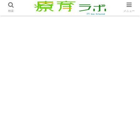
ホーム
コラム
後手に回った支援者の責任│コラム
検索
メニュー