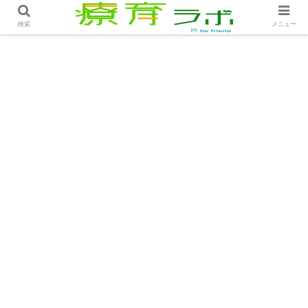
ホーム
コラム
子どもの観察力は侮れない│コラム
検索
メニュー