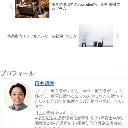
療育の現場でのYouTubeの活用法│療育プ
ログラム
事業所内インフルエンサーの効果│コラム
プロフィール
田中 識章
ブログ「療育ラボ」から、note「療育ラボ＋」へ
移行し、療育に携わる全ての人やこれから携わり
たい人に向けて解像度を上げた情報を発信してい
ます。
【主な資格やスキル】
●児童発達支援管理責任者研修 修了●保育士●幼稚
園教諭2種●介護福祉士●重度訪問介護従業者養成