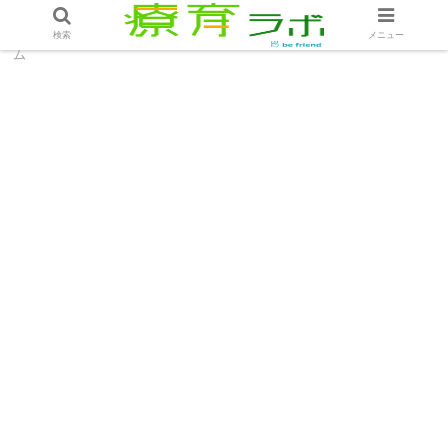
ホーム
コラム
事業所を影で支える友だちの力│コラ
検索
メニュー
ム