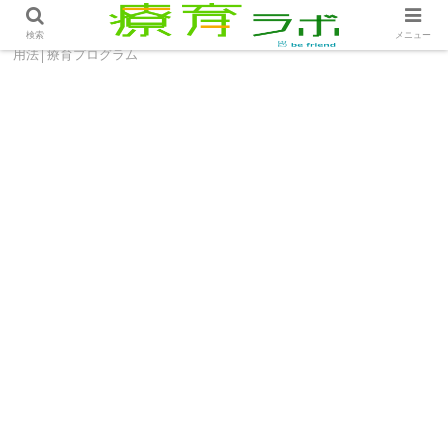
ホーム
療育プログラム
療育の現場でのYouTubeの活
検索
メニュー
用法│療育プログラム