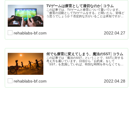
TVゲームは療育として適切なのか│コラム
この記事では、TVゲームと療育について書いています。
「療育の活動としてTVゲームをする」と聞いたら、皆様ど
う思うでしょうか？否定的な方がいることは承知ですが、
私は「療育は生活に関わること、生活のあらゆるものは療
育のツールになりうる」と考えています。
rehablabs-bf.com
2022.04.27
何でも療育に変えてしまう、魔法のSST│コラム
この記事では「魔法のSST」ということで、SSTに対する
考え方を書いています。日頃から「お約束」をして
「SST」を意識していれば、特別な時間を作らなくても
SSTはおこなえます。支援者が日頃から意識していると学
ぶ機会は増え、誤学習のリスクは軽減します。
rehablabs-bf.com
2022.04.28