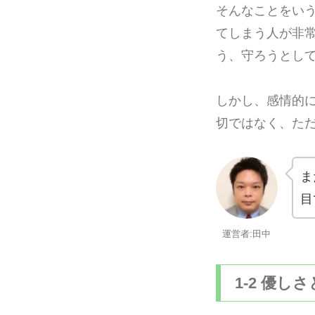
そんなことをい
てしまう人が非
う、守ろうとし
しかし、感情的
切ではなく、た
ま
目
運営者:田中
1-2 優し