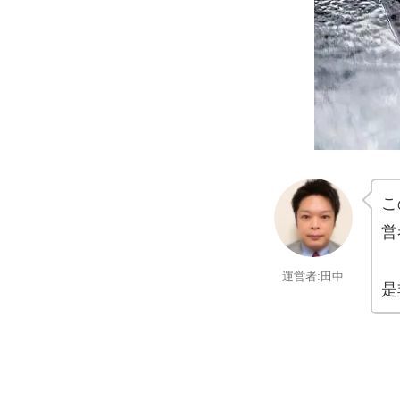
こ
営
運営者:田中
是