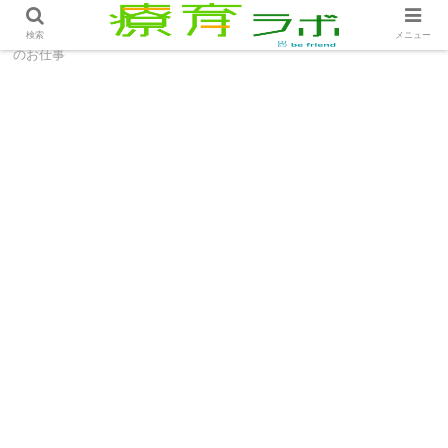
ホーム
療育のお仕事
同僚の足を引っ張る発言│療育
検索
メニュー
のお仕事