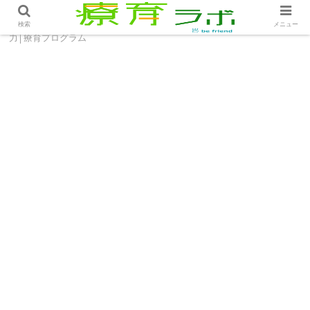
ホーム
療育プログラム
鍛えたい！子ども自身の発想
検索
メニュー
力│療育プログラム