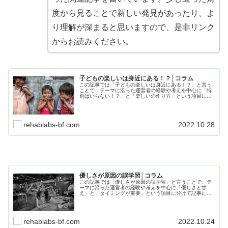
度から見ることで新しい発見があったり、よ
り理解が深まると思いますので、是非リンク
からお読みください。
子どもの楽しいは身近にある！？│コラム
この記事では「子どもの楽しいは身近にある！？」と言う
ことで、テーマに沿った運営者の経験や考えを中心に「特
別はいらない！？」と「楽しいの作り方」という項目に分
けて記事にまとめてます。生活や療育で役に立つ内容とな
ってますので、是非最後までお読み下さい。
rehablabs-bf.com
2022.10.28
優しさが原因の誤学習│コラム
この記事では「優しさが原因の誤学習」と言うことで、テ
ーマに沿った運営者の経験や考えを中心に「優しさと甘
え」と「タイミングが重要」という項目に分けて記事にま
とめていきます。日常生活や療育で役に立つ内容となって
ますので、皆様、是非最後までお読み下さい。
rehablabs-bf.com
2022.10.24