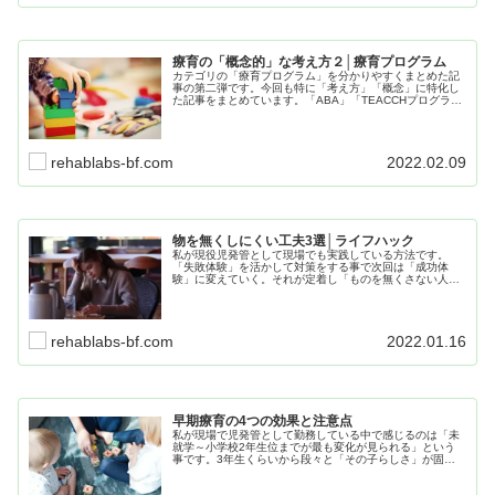
療育の「概念的」な考え方２│療育プログラム
カテゴリの「療育プログラム」を分かりやすくまとめた記
事の第二弾です。今回も特に「考え方」「概念」に特化し
た記事をまとめています。「ABA」「TEACCHプログラ
ム」に関しての記事をまとめて紹介していきますので、気
になった記事はリンクからご覧ください。
rehablabs-bf.com
2022.02.09
物を無くしにくい工夫3選│ライフハック
私が現役児発管として現場でも実践している方法です。
「失敗体験」を活かして対策をする事で次回は「成功体
験」に変えていく。それが定着し「ものを無くさない人」
になっていくのです。皆、初めから出来た訳ではないと、
トライする事から初めて行きましょう。
rehablabs-bf.com
2022.01.16
早期療育の4つの効果と注意点
私が現場で児発管として勤務している中で感じるのは「未
就学～小学校2年生位までが最も変化が見られる」という
事です。3年生くらいから段々と「その子らしさ」が固ま
ってきて、変化に体力とストレスを伴いやすくなるように
感じます。 早期療育を行うことで子ども自身も成長してい