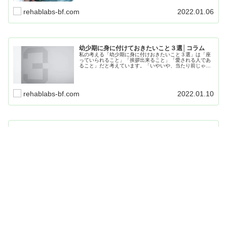
くと言うことは、保護者様や関連機関(保育園や学校など)
とも協力しておこなうと言うことです。
rehablabs-bf.com
2022.01.06
幼少期に身に付けておきたいこと３選│コラム
私の考える「幼少期に身に付けおきたいこと３選」は「座
っていられること」「挨拶出来ること」「愛される人であ
ること」だと考えています。「いやいや、当たり前じゃ
ん」や「それくらい出来てるよ」と思われた方『それは当
たり前ではなく素晴らしいこと』です。すぐに子どもを褒
めてあげてください。
rehablabs-bf.com
2022.01.10
TEACCHプログラムとは│ASDの生涯支援プログ
ラム
TEACCHプログラムは、自閉症の人が社会の中で暮らしや
すく、自立した生活を目指すための支援をしています。幼
児期から社会参加し人生を全うするまで支援をおこない、
まさに「未来を見据えた療育」で、ABAと並んで療育にお
いて欠かせないプログラムとなっています。
rehablabs-bf.com
2022.01.09
タイピングスキルを身につける│療育プログラム
今回、私が提案するのは「タイピング」です。ネット環境
とPCがあれば、ご家庭でも事業所でも楽しみながらおこな