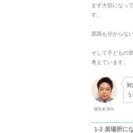
まず大切になっ
す。
原因も分からな
そして子どもの
考えています。
対
う
運営者:田中
1-2 居場所に