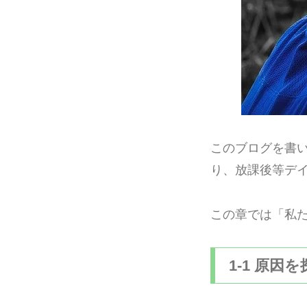
このブログを書
り、放課後等デ
この章では「私
1-1 原因