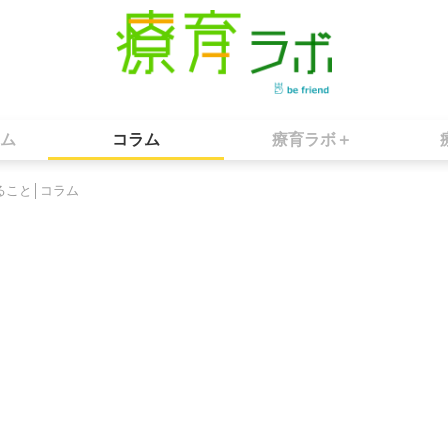
ム
コラム
療育ラボ＋
ること│コラム