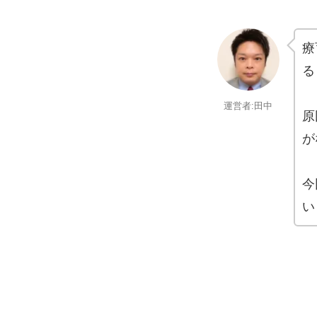
療
る
運営者:田中
原
が
今
い