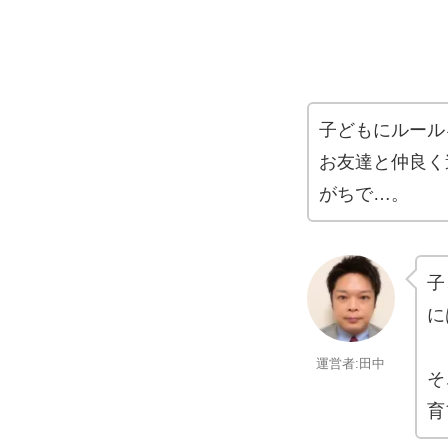
子どもにルール
お友達と仲良く
がちで…。
子
に
運営者:田中
そ
育