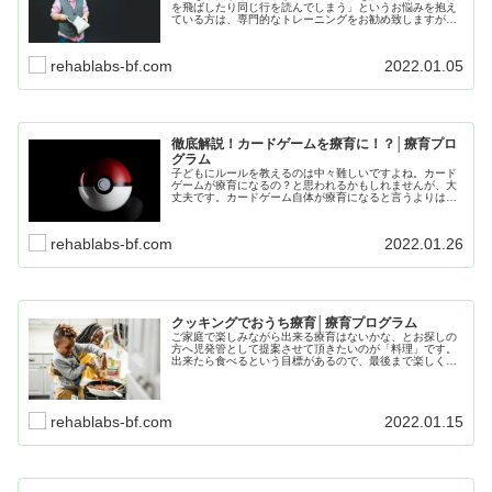
を飛ばしたり同じ行を読んでしまう」というお悩みを抱え
ている方は、専門的なトレーニングをお勧め致しますがト
レーニング成果が出るのには時間がかかります。その際の
補助的なツールとして役に立つ「リーディングトラッカ
ー」をご紹介致します。
rehablabs-bf.com
2022.01.05
徹底解説！カードゲームを療育に！？│療育プロ
グラム
子どもにルールを教えるのは中々難しいですよね。カード
ゲームが療育になるの？と思われるかもしれませんが、大
丈夫です。カードゲーム自体が療育になると言うよりは
「カードゲームをツールとして、SSTをおこない、ルール
を守る事を身につける」という事です。
rehablabs-bf.com
2022.01.26
クッキングでおうち療育│療育プログラム
ご家庭で楽しみながら出来る療育はないかな、とお探しの
方へ児発管として提案させて頂きたいのが「料理」です。
出来たら食べるという目標があるので、最後まで楽しく取
り組めると思います。多少の準備が必要ですが、子どもの
ためなら大した準備量ではありませんので、安心して読み
進めてください。
rehablabs-bf.com
2022.01.15