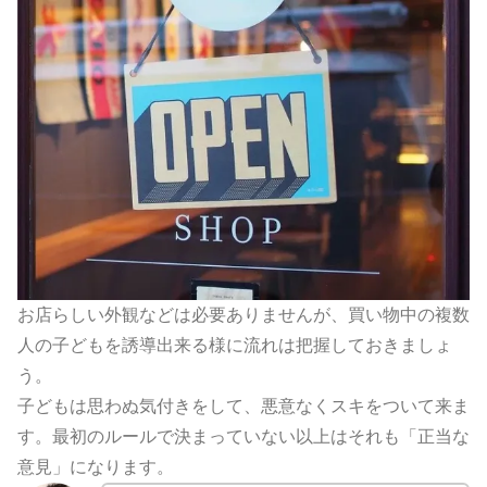
お店らしい外観などは必要ありませんが、
買い物中の複数
人の子どもを誘導出来る様に流れは把握しておきま
しょ
う。
子どもは思わぬ気付きをして、悪意なくスキをついて来ま
す。
最初のルールで決まっていない以上はそれも「正当な
意見」
になります。