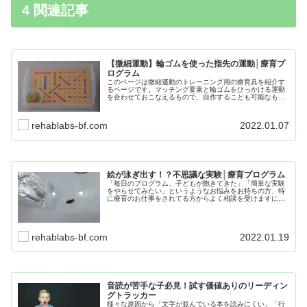
4 関連記事
【微細運動】輪ゴムを使った指先の運動│療育プ
ログラム
このページは微細運動のトレーニング用の療育具を紹介す
るページです。マッチング要素と輪ゴムをひっかける運動
を合わせておこなえるもので、自作することも可能なもの
となっています。また元ネタの出典も必ずチェックしてほ
しい内容となっています！
rehablabs-bf.com
2022.01.07
絵が泳ぎ出す！？不思議な実験│療育プログラム
「毎日のプログラム、子どもが飽きてきた」「簡単な実験
をやらせてみたい」というようなお悩みをお持ちの方、特
に療育のお仕事をされてる方からよく相談を受けますにお
勧めのプログラムです。すごく簡単に出来る、不思議で夢
のある実験をご紹介します。
rehablabs-bf.com
2022.01.19
音読が苦手な子必見！試す価値ありのリーディン
グトラッカー
様々な原因から「文字が並んでいる本を読みにくい」「行