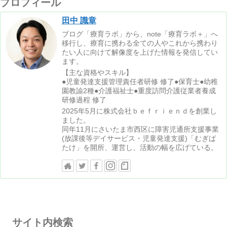
プロフィール
田中 識章
ブログ「療育ラボ」から、note「療育ラボ＋」へ
移行し、療育に携わる全ての人やこれから携わり
たい人に向けて解像度を上げた情報を発信してい
ます。
【主な資格やスキル】
●児童発達支援管理責任者研修 修了●保育士●幼稚
園教諭2種●介護福祉士●重度訪問介護従業者養成
研修過程 修了
2025年5月に株式会社ｂｅｆｒｉｅｎｄを創業し
ました。
同年11月にさいたま市西区に障害児通所支援事業
(放課後等デイサービス・児童発達支援)「むぎば
たけ」を開所、運営し、活動の幅を広げている。
サイト内検索