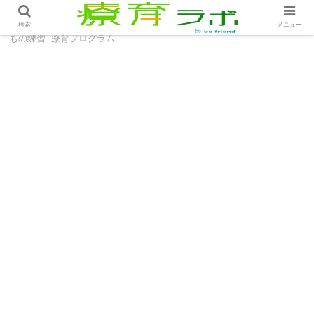
ホーム
療育プログラム
駄菓子屋さんごっこでお買い
検索
メニュー
もの練習│療育プログラム