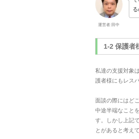
る
運営者:田中
1-2 保護
私達の支援対象
護者様にもレス
面談の際にはど
中途半端なこと
す。しかし上記
とがあると考え