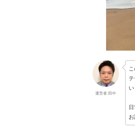
こ
テ
い
運営者:田中
日
お