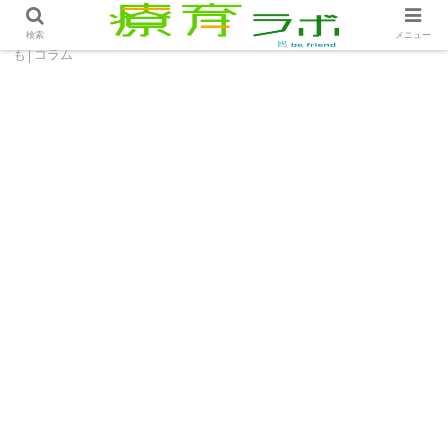
ホーム
コラム
友達の悪いことを言い付けてくる子ど
検索
メニュー
も│コラム