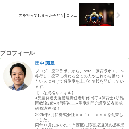
力を持ってしまった子ども│コラム
プロフィール
田中 識章
ブログ「療育ラボ」から、note「療育ラボ＋」へ
移行し、療育に携わる全ての人やこれから携わり
たい人に向けて解像度を上げた情報を発信してい
ます。
【主な資格やスキル】
●児童発達支援管理責任者研修 修了●保育士●幼稚
園教諭2種●介護福祉士●重度訪問介護従業者養成
研修過程 修了
2025年5月に株式会社ｂｅｆｒｉｅｎｄを創業し
ました。
同年11月にさいたま市西区に障害児通所支援事業