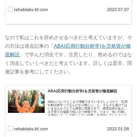
rehablabs-bf.com
2022.07.07
なので私はこれを辞めさせるべきだと考えていますが、そ
の方法は過去記事の「
ABA(応用行動分析学)を児発管が徹
底解説
」で学んだ消去です。注意したり、咎めるのではな
く消去していくべきだと考えています。詳しくは是非、関
連記事を参考にしてください。
ABA(応用行動分析学)を児発管が徹底解説
ABAについてどこまで理解できているでしょうか？「応用
行動分析学ってなんだか小難しい」と、そもそも避けては
いませんか？とても簡単に実践できて、療育以外のあらゆ
る子育ての場面で役に立つ情報です。つまり「良い行動」
を増やして「して欲しくない行動」を消去していくという
考え方になります。
rehablabs-bf.com
2022.01.08