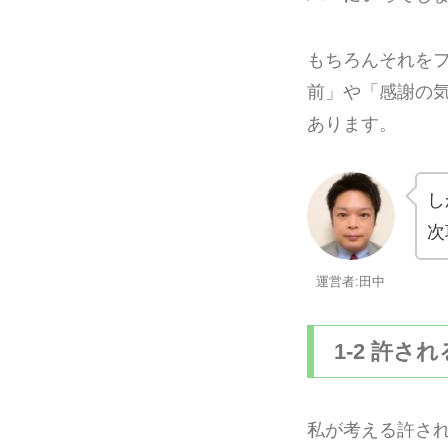
もちろんそれを
前」や「感謝の
あります。
し
次
運営者:田中
1-2 許さ
私が考える許され