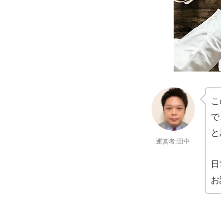
こ
で
と
運営者:田中
日
お