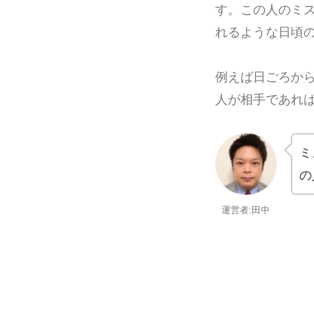
す。この人のミ
れるような日頃
例えば日ごろか
人が相手であれ
ミ
の
運営者:田中