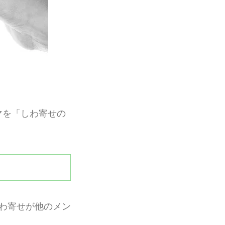
マを「しわ寄せの
。
わ寄せが他のメン