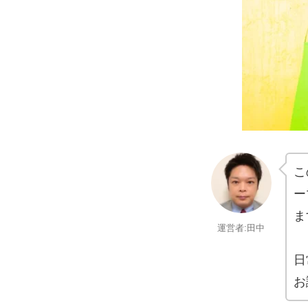
こ
ー
ま
運営者:田中
日
お