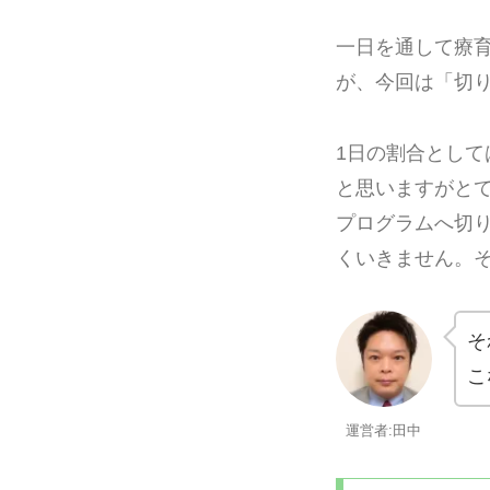
一日を通して療
が、今回は「切
1日の割合とし
と思いますがと
プログラムへ切
くいきません。
そ
こ
運営者:田中