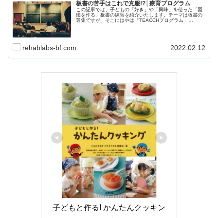
板書の苦手はこれで克服!?│療育プログラム
この記事では、子どもの「好き」や「興味」を使った「図
鑑を作る」板書の練習を紹介いたします。テーマは板書の
選集ですが、そこにはやは「TEACCHプログラム」
「ABA」の要素が大いに入ってきます。当人は楽しんで趣
味の活動をしつつそれが療育になります。
rehablabs-bf.com
2022.02.12
子どもと作る! かんたんクッキン