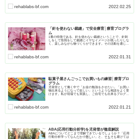
ですが、同じ材料を使い回すことも出来ます。
rehablabs-bf.com
2022.02.25
「針を使わない裁縫」で安全療育│療育プログラ
ム
1番の特徴である、針を使わない裁縫ということで、針刺
しをして怪我をして裁縫にイヤなイメージが残ったりしな
く、楽しみながら物づくりができます。その活動を通じ
て、集中力の向上や微細運動など様々な効果が期待できま
す。また始めるにあたってはこのキットを購入するだけで
OKです。
rehablabs-bf.com
2022.01.31
駄菓子屋さんごっこでお買いもの練習│療育プロ
グラム
児発管として働く中で「お金の勉強をさせたい」「お買い
物出来るようになって欲しい」というような相談をよく受
けます。私が現場でも実践し、ご自宅でも出来るプログラ
ムをご紹介します。毎日のおやつの中でお金のやり取りや
ルールを少しずつ身に付け、実際のお店でも実践できるよ
うにしていきましょう。
rehablabs-bf.com
2022.01.21
ABA(応用行動分析学)を児発管が徹底解説
ABAについてどこまで理解できているでしょうか？「応用
行動分析学ってなんだか小難しい」と、そもそも避けては