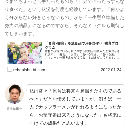
今までちょっと苦手だったものも「自分で作ったらすんな
り食べた」という状況を何度も経験しています。「何かよ
く分からない好きじゃないもの」から「一生懸命準備した
努力の結晶」になるのですから、そんなミラクルも期待し
てしまいます。
「食育×療育」冷凍食品でお弁当作り│療育プロ
グラム
療育の現場にいると食に関する問題が山積みだと気付かさ
れます。「偏食」「お箸」「食べる早さ」「食べる量」
「マナー」一瞬考えただけでも、まだまだ出てきます。ポ
イントとしては「自己決定」をさせるということです。
「自ら決めた」ことは、満足度が全く違います。
rehablabs-bf.com
2022.01.24
私は常々「療育は将来を見据えたものである
べき」だとお伝えしていますが、例えば「一
人でカップラーメンが作れるようになったか
運営者:田中
ら、お留守番出来るようになった」も将来に
向けての成果だと思います。