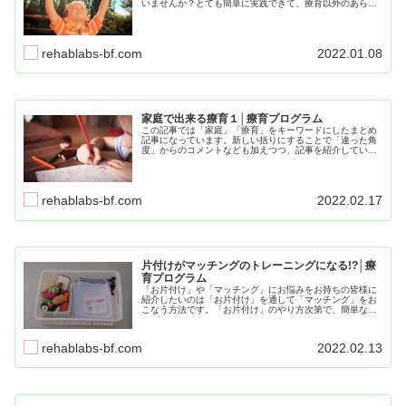
いませんか？とても簡単に実践できて、療育以外のあらゆ
る子育ての場面で役に立つ情報です。つまり「良い行動」
を増やして「して欲しくない行動」を消去していくという
考え方になります。
rehablabs-bf.com
2022.01.08
家庭で出来る療育１│療育プログラム
この記事では「家庭」「療育」をキーワードにしたまとめ
記事になっています。新しい括りにすることで「違った角
度」からのコメントなども加えつつ、記事を紹介していま
す。小テーマとして「クッキング」「お片付け」「板書」
にちなんだ記事を分かりやすくまとめています。
rehablabs-bf.com
2022.02.17
片付けがマッチングのトレーニングになる!?│療
育プログラム
「お片付け」や「マッチング」にお悩みをお持ちの皆様に
紹介したいのは「お片付け」を通して「マッチング」をお
こなう方法です。「お片付け」のやり方次第で、簡単な
「マッチング」のトレーニングを合わせておこなえる「袋
詰めのマッチング」をご紹介させて頂きたいと思います。
rehablabs-bf.com
2022.02.13