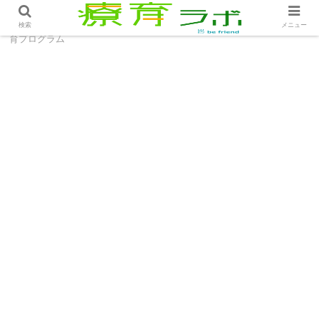
ホーム
療育プログラム
クッキングでおうち療育│療
検索
メニュー
育プログラム