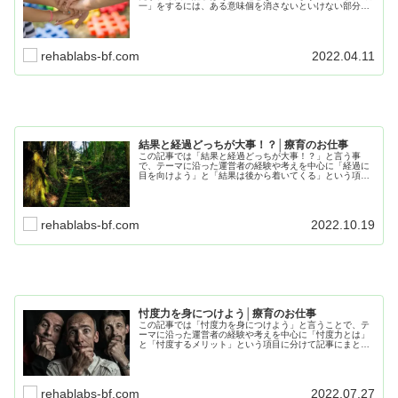
一」をするには、ある意味個を消さないといけない部分も
あり、今回はそこにある「個の想い」について考えてい
き...
rehablabs-bf.com
2022.04.11
結果と経過どっちが大事！？│療育のお仕事
この記事では「結果と経過どっちが大事！？」と言う事
で、テーマに沿った運営者の経験や考えを中心に「経過に
目を向けよう」と「結果は後から着いてくる」という項目
に分けて記事にまとめてます。仕事や療育でも役に立つ内
容となってますので、最後までお読み下さい。
rehablabs-bf.com
2022.10.19
忖度力を身につけよう│療育のお仕事
この記事では「忖度力を身につけよう」と言うことで、テ
ーマに沿った運営者の経験や考えを中心に「忖度力とは」
と「忖度するメリット」という項目に分けて記事にまとめ
ています。最後までお読みくだされば、人間関係が潤滑に
なり、業務の効率化がはかれると思います。
rehablabs-bf.com
2022.07.27