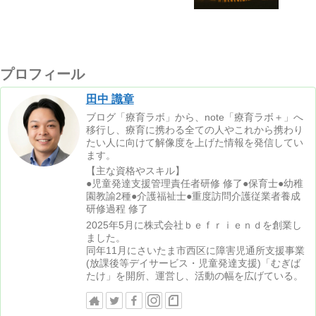
プロフィール
田中 識章
ブログ「療育ラボ」から、note「療育ラボ＋」へ
移行し、療育に携わる全ての人やこれから携わり
たい人に向けて解像度を上げた情報を発信してい
ます。
【主な資格やスキル】
●児童発達支援管理責任者研修 修了●保育士●幼稚
園教諭2種●介護福祉士●重度訪問介護従業者養成
研修過程 修了
2025年5月に株式会社ｂｅｆｒｉｅｎｄを創業し
ました。
同年11月にさいたま市西区に障害児通所支援事業
(放課後等デイサービス・児童発達支援)「むぎば
たけ」を開所、運営し、活動の幅を広げている。