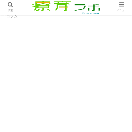
ホーム
コラム
チーム力！それはフォローするスキル
検索
メニュー
│コラム