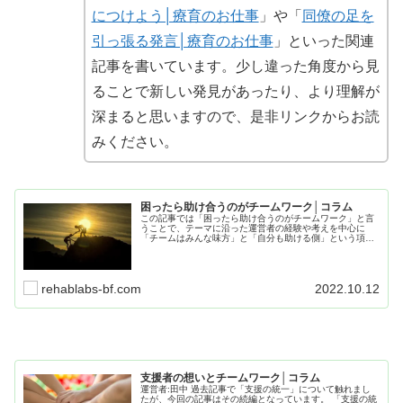
につけよう│療育のお仕事
」や「
同僚の足を
引っ張る発言│療育のお仕事
」といった関連
記事を書いています。少し違った角度から見
ることで新しい発見があったり、より理解が
深まると思いますので、是非リンクからお読
みください。
困ったら助け合うのがチームワーク│コラム
この記事では「困ったら助け合うのがチームワーク」と言
うことで、テーマに沿った運営者の経験や考えを中心に
「チームはみんな味方」と「自分も助ける側」という項目
に分けてまとめています。仕事や療育でも役に立つ内容と
なってますので、是非最後までお読み下さい。
rehablabs-bf.com
2022.10.12
支援者の想いとチームワーク│コラム
運営者:田中 過去記事で「支援の統一」について触れまし
たが、今回の記事はその続編となっています。 「支援の統