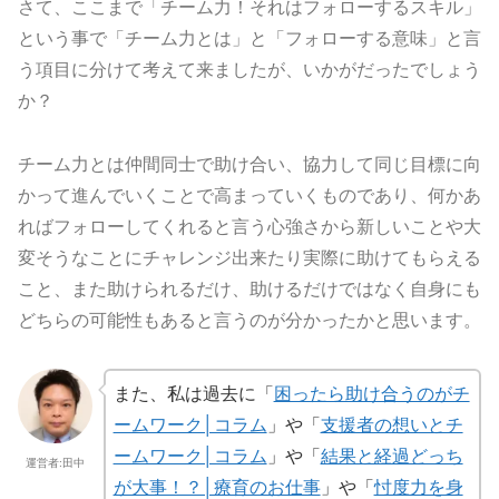
さて、ここまで「チーム力！それはフォローするスキル」
という事で「チーム力とは」と「フォローする意味」と言
う項目に分けて考えて来ましたが、いかがだったでしょう
か？
チーム力とは仲間同士で助け合い、協力して同じ目標に向
かって進んでいくことで高まっていくものであり、何かあ
ればフォローしてくれると言う心強さから新しいことや大
変そうなことにチャレンジ出来たり実際に助けてもらえる
こと、また助けられるだけ、助けるだけではなく自身にも
どちらの可能性もあると言うのが分かったかと思います。
また、私は過去に「
困ったら助け合うのがチ
ームワーク│コラム
」や「
支援者の想いとチ
ームワーク│コラム
」や「
結果と経過どっち
運営者:田中
が大事！？│療育のお仕事
」や「
忖度力を身