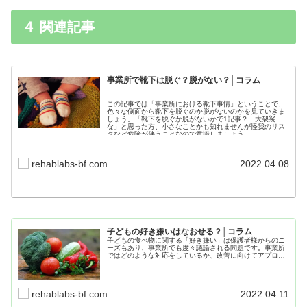
４ 関連記事
事業所で靴下は脱ぐ？脱がない？│コラム
この記事では「事業所における靴下事情」ということで、
色々な側面から靴下を脱ぐのか脱がないのかを見ていきま
しょう。「靴下を脱ぐか脱がないかで1記事？…大袈裟
な」と思った方、小さなことかも知れませんが怪我のリス
クなど危険が伴うことなので意識しましょう。
rehablabs-bf.com
2022.04.08
子どもの好き嫌いはなおせる？│コラム
子どもの食べ物に関する「好き嫌い」は保護者様からのニ
ーズもあり、事業所でも度々議論される問題です。事業所
ではどのような対応をしているか、改善に向けてアプロー
チすることが出来るのか、この記事では現場での状況など
も併せつつご紹介していきたいと思います。
rehablabs-bf.com
2022.04.11