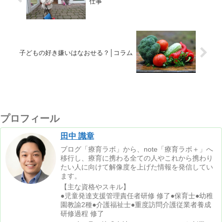
仕事
子どもの好き嫌いはなおせる？│コラム
プロフィール
田中 識章
ブログ「療育ラボ」から、note「療育ラボ＋」へ
移行し、療育に携わる全ての人やこれから携わり
たい人に向けて解像度を上げた情報を発信してい
ます。
【主な資格やスキル】
●児童発達支援管理責任者研修 修了●保育士●幼稚
園教諭2種●介護福祉士●重度訪問介護従業者養成
研修過程 修了