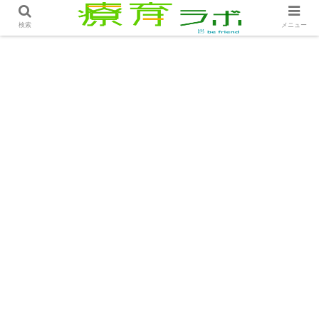
ホーム
コラム
支援者の想いとチームワーク│コラム
検索
メニュー