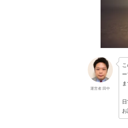
こ
ー
ま
運営者:田中
日
お