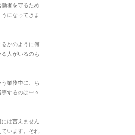
労働者を守るため
ようになってきま
とるかのように何
いる人がいるのも
いう業務中に、ち
指導するのは中々
概には言えません
えています。それ