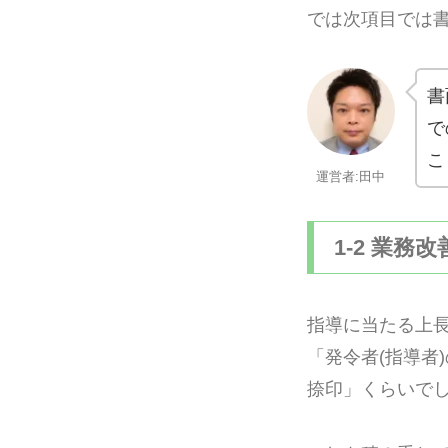
では次項目では
書
で
こ
運営者:田中
1-2 業務
指導に当たる上
「発令者(指導者
捺印」くらいで