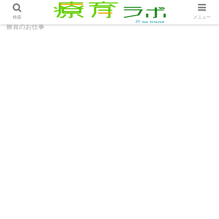
ホーム
療育のお仕事
スタッフの育成 ～事例有り～│
検索
メニュー
療育のお仕事