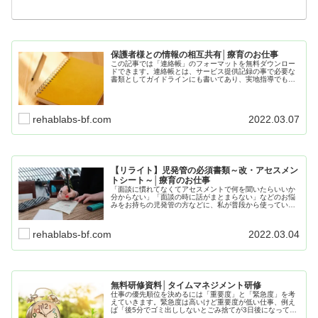
保護者様との情報の相互共有│療育のお仕事
この記事では「連絡帳」のフォーマットを無料ダウンロー
ドできます。連絡帳とは、サービス提供記録の事で必要な
書類としてガイドラインにも書いてあり、実地指導でも必
ず確認される書類です。「適切な療育がおこなわれてい
る」記録と「情報共有」という役割があります。
rehablabs-bf.com
2022.03.07
【リライト】児発管の必須書類～改・アセスメン
トシート～│療育のお仕事
「面談に慣れてなくてアセスメントで何を聞いたらいいか
分からない」「面談の時に話がまとまらない」などのお悩
みをお持ちの児発管の方などに、私が普段から使っている
アセスメントシート紹介致します。今回は特に「アセスメ
ントって何？」という所からお話します。
rehablabs-bf.com
2022.03.04
無料研修資料│タイムマネジメント研修
仕事の優先順位を決めるには「重要度」と「緊急度」を考
えていきます。緊急度は高いけど重要度が低い仕事、例え
ば「後5分でゴミ出ししないとごみ捨てが3日後になってし
まう」は、忙しい管理者がやる必要性はありません。指示