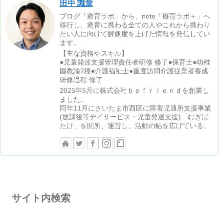
田中 識章
ブログ「療育ラボ」から、note「療育ラボ＋」へ
移行し、療育に携わる全ての人やこれから携わり
たい人に向けて解像度を上げた情報を発信してい
ます。
【主な資格やスキル】
●児童発達支援管理責任者研修 修了●保育士●幼稚
園教諭2種●介護福祉士●重度訪問介護従業者養成
研修過程 修了
2025年5月に株式会社ｂｅｆｒｉｅｎｄを創業し
ました。
同年11月にさいたま市西区に障害児通所支援事業
(放課後等デイサービス・児童発達支援)「むぎば
たけ」を開所、運営し、活動の幅を広げている。
サイト内検索