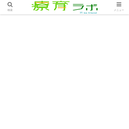
ホーム
コラム
負けず嫌いの導き方│コラム
検索
メニュー