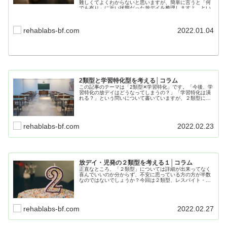
難しくてよくわからないと思いますが、簡単に言うと「何
でも有り」に近い状態だった放デイを整理しますよ、とい
うことです。
rehablabs-bf.com
2022.01.04
2類型と学習特化型を考える│コラム
この記事のテーマは「2類型✕学習特化」です。「今後、学
習特化の放デイはどうなってしまうの？」「学習特化は潰
れる？」という問いについて書いていますが、２類型につ
いては、まだ分かっていないことも多く、私なりの見解を
まとめたコラム形式の記事になっています。
rehablabs-bf.com
2022.02.23
放デイ・児発の２類型を考える１│コラム
正直なところ、「２類型」については詳細が出来ってなく
喜んでいいのか分からず、不安に思っている方の方が半数
なのではないでしょうか？今回は２類型、レスパイト・ケ
ア、学習特化に焦点を当て、今後の療育の現場を考える上
で知っておきたいことを紹介しています。
rehablabs-bf.com
2022.02.27