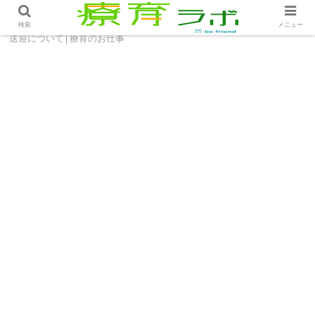
ホーム
療育のお仕事
障害児通所支援事業所における
検索
メニュー
送迎について│療育のお仕事