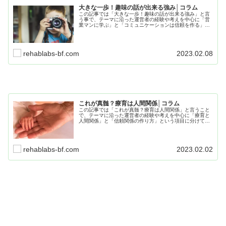
大きな一歩！趣味の話が出来る強み│コラム
この記事では「大きな一歩！趣味の話が出来る強み」と言
う事で、テーマに沿った運営者の経験や考えを中心に「営
業マンに学ぶ」と「コミュニケーションは信頼を作る」と
いう項目に分けて記事にまとめてます。仕事や療育で役立
つ内容なので、是非最後までお読み下さい。
rehablabs-bf.com
2023.02.08
これが真髄？療育は人間関係│コラム
この記事では「これが真髄？療育は人間関係」と言うこと
で、テーマに沿った運営者の経験や考えを中心に「療育と
人間関係」と「信頼関係の作り方」という項目に分けて記
事にまとめています。日常生活や仕事、療育でも役立つ内
容となので、是非最後までお読みください。
rehablabs-bf.com
2023.02.02