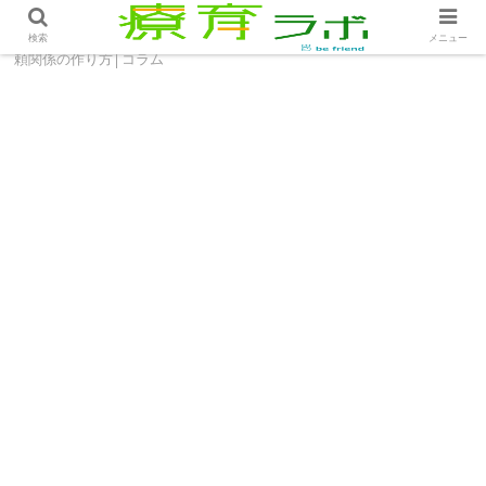
ホーム
コラム
子どもの好きなものいくつ言える？信
検索
メニュー
頼関係の作り方│コラム