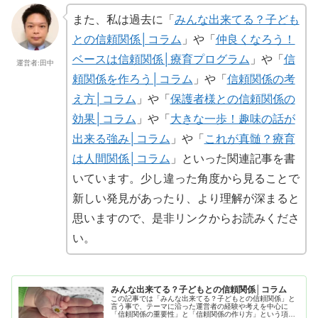
また、私は過去に「
みんな出来てる？子ども
との信頼関係│コラム
」や「
仲良くなろう！
ベースは信頼関係│療育プログラム
」や「
信
運営者:田中
頼関係を作ろう│コラム
」や「
信頼関係の考
え方│コラム
」や「
保護者様との信頼関係の
効果│コラム
」や「
大きな一歩！趣味の話が
出来る強み│コラム
」や「
これが真髄？療育
は人間関係│コラム
」といった関連記事を書
いています。少し違った角度から見ることで
新しい発見があったり、より理解が深まると
思いますので、是非リンクからお読みくださ
い。
みんな出来てる？子どもとの信頼関係│コラム
この記事では「みんな出来てる？子どもとの信頼関係」と
言う事で、テーマに沿った運営者の経験や考えを中心に
「信頼関係の重要性」と「信頼関係の作り方」という項目