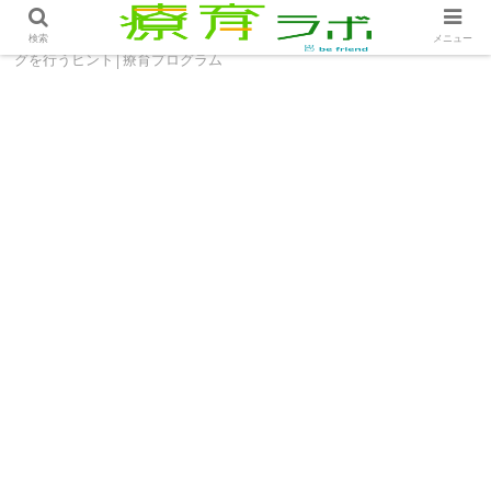
ホーム
療育プログラム
難しくない！活動でクッキン
検索
メニュー
グを行うヒント│療育プログラム