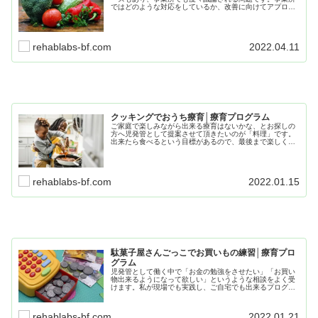
ではどのような対応をしているか、改善に向けてアプロー
チすることが出来るのか、この記事では現場での状況など
も併せつつご紹介していきたいと思います。
rehablabs-bf.com
2022.04.11
クッキングでおうち療育│療育プログラム
ご家庭で楽しみながら出来る療育はないかな、とお探しの
方へ児発管として提案させて頂きたいのが「料理」です。
出来たら食べるという目標があるので、最後まで楽しく取
り組めると思います。多少の準備が必要ですが、子どもの
ためなら大した準備量ではありませんので、安心して読み
進めてください。
rehablabs-bf.com
2022.01.15
駄菓子屋さんごっこでお買いもの練習│療育プロ
グラム
児発管として働く中で「お金の勉強をさせたい」「お買い
物出来るようになって欲しい」というような相談をよく受
けます。私が現場でも実践し、ご自宅でも出来るプログラ
ムをご紹介します。毎日のおやつの中でお金のやり取りや
ルールを少しずつ身に付け、実際のお店でも実践できるよ
うにしていきましょう。
rehablabs-bf.com
2022.01.21