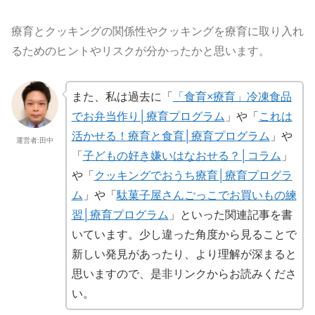
療育とクッキングの関係性やクッキングを療育に取り入れ
るためのヒントやリスクが分かったかと思います。
また、私は過去に「
「食育×療育」冷凍食品
でお弁当作り│療育プログラム
」や「
これは
活かせる！療育と食育│療育プログラム
」や
運営者:田中
「
子どもの好き嫌いはなおせる？│コラム
」
や「
クッキングでおうち療育│療育プログラ
ム
」や「
駄菓子屋さんごっこでお買いもの練
習│療育プログラム
」といった関連記事を書
いています。少し違った角度から見ることで
新しい発見があったり、より理解が深まると
思いますので、是非リンクからお読みくださ
い。