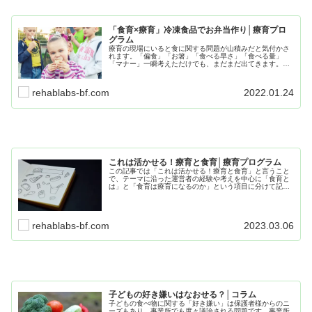
「食育×療育」冷凍食品でお弁当作り│療育プロ
グラム
療育の現場にいると食に関する問題が山積みだと気付かさ
れます。「偏食」「お箸」「食べる早さ」「食べる量」
「マナー」一瞬考えただけでも、まだまだ出てきます。ポ
イントとしては「自己決定」をさせるということです。
「自ら決めた」ことは、満足度が全く違います。
rehablabs-bf.com
2022.01.24
これは活かせる！療育と食育│療育プログラム
この記事では「これは活かせる！療育と食育」と言うこと
で、テーマに沿った運営者の経験や考えを中心に「食育と
は」と「食育は療育になるのか」という項目に分けて記事
にまとめていきたいと思います。日常生活の療育で役立つ
内容なので、是非最後までお読みください。
rehablabs-bf.com
2023.03.06
子どもの好き嫌いはなおせる？│コラム
子どもの食べ物に関する「好き嫌い」は保護者様からのニ
ーズもあり、事業所でも度々議論される問題です。事業所