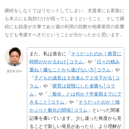
継続をしなくてはリセットしてしまい、支援者にも家族に
も本人にも負担だけが残ってしまうということ、そして継
続にも頻度が大事であり週の利用の回数や他事業所の影響
なども考慮すべきだということが分かったかと思います。
また、私は過去に「
そうだったのか！療育に
時間がかかるわけ│コラム
」や「
日々の積み
重ね！嫌なことから逃げない力│コラム
」や
運営者:田中
「
子どもの成長は３歩進んで２歩下がる│コ
ラム
」や「
療育は習慣にした者勝ち│コラ
ム
」や「
「般化」とは何か？学童期までにで
きること│コラム
」や「
そうだったのか！猫
かぶりと般化の関係│コラム
」といった関連
記事を書いています。少し違った角度から見
ることで新しい発見があったり、より理解が