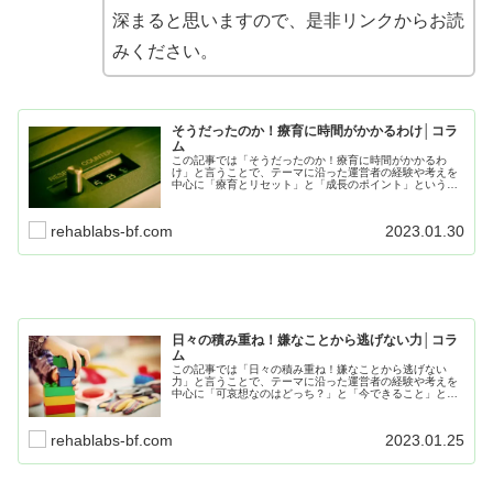
深まると思いますので、是非リンクからお読
みください。
そうだったのか！療育に時間がかかるわけ│コラ
ム
この記事では「そうだったのか！療育に時間がかかるわ
け」と言うことで、テーマに沿った運営者の経験や考えを
中心に「療育とリセット」と「成長のポイント」という項
目に分けて記事にしています。日常生活や療育でも役立つ
内容となので、是非最後までお読みください。
rehablabs-bf.com
2023.01.30
日々の積み重ね！嫌なことから逃げない力│コラ
ム
この記事では「日々の積み重ね！嫌なことから逃げない
力」と言うことで、テーマに沿った運営者の経験や考えを
中心に「可哀想なのはどっち？」と「今できること」とい
う項目に分けて記事にしてます。日常生活や療育で役立つ
内容となので、是非最後までお読みください。
rehablabs-bf.com
2023.01.25