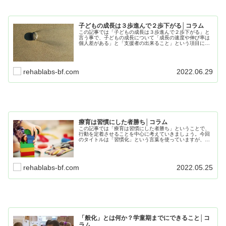
子どもの成長は３歩進んで２歩下がる│コラム
この記事では「子どもの成長は３歩進んで２歩下がる」と
言う事で、子どもの成長について「成長の速度や伸び率は
個人差がある」と「支援者の出来ること」という項目に分
け、多角的に記事にまとめていきたいと思います。是非最
後までお読みになり、療育の糧にして下さい。
rehablabs-bf.com
2022.06.29
療育は習慣にした者勝ち│コラム
この記事では「療育は習慣にした者勝ち」ということで、
行動を定着させることを中心に考えていきましょう。今回
のタイトルは「習慣化」という言葉を使っていますが、こ
れはABAの考え方に基づいています。是非、最後までお読
みくだり日々の療育の参考にして下さい。
rehablabs-bf.com
2022.05.25
「般化」とは何か？学童期までにできること│コ
ラム