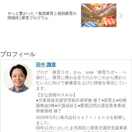
やっと繋がった！集団療育と個別療育の
関係性│療育プログラム
プロフィール
田中 識章
ブログ「療育ラボ」から、note「療育ラボ＋」へ
移行し、療育に携わる全ての人やこれから携わり
たい人に向けて解像度を上げた情報を発信してい
ます。
【主な資格やスキル】
●児童発達支援管理責任者研修 修了●保育士●幼稚
園教諭2種●介護福祉士●重度訪問介護従業者養成
研修過程 修了
2025年5月に株式会社ｂｅｆｒｉｅｎｄを創業し
ました。
同年11月にさいたま市西区に障害児通所支援事業