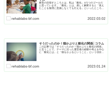
療育の目指すところとは、私は「般化」が1つのゴールだ
と思っています。「般化」とは、易しく解釈すると「覚え
たことを無理に意識しなくても行える」といったところで
しょうか。それこそが療育ラボのテーマとも言える「子ど
もの将来を見据えた療育」だと思います。
rehablabs-bf.com
2022.03.02
そうだったのか！猫かぶりと般化の関係│コラム
この記事では「そうだったのか！猫かぶりと般化の関係」
と言うことで、テーマに沿った運営者の経験や考えを中心
に「般化とは」と「猫をかぶるということ」という項目に
分けて記事にまとめています。日常生活や療育で役に立つ
内容となので、是非最後までお読み下さい。
rehablabs-bf.com
2023.01.24