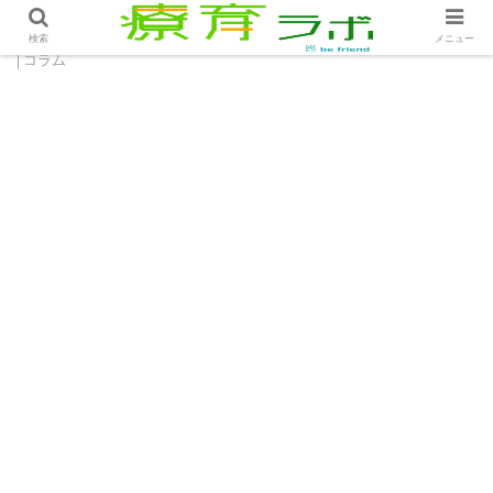
ホーム
コラム
そうだったのか…日数を減らした末路
検索
メニュー
│コラム