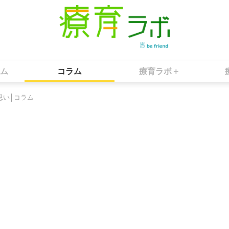
ム
コラム
療育ラボ＋
思い│コラム