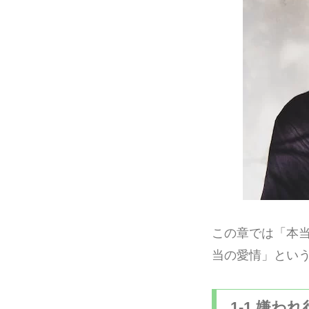
この章では「本
当の愛情」とい
1-1 嫌わ