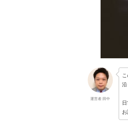
こ
沿
運営者:田中
日
お