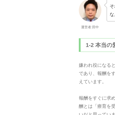
そ
な
運営者:田中
1-2 本当
嫌われ役になる
であり、報酬を
えています。
報酬をすぐに求
酬とは「療育を
いだと思ってい