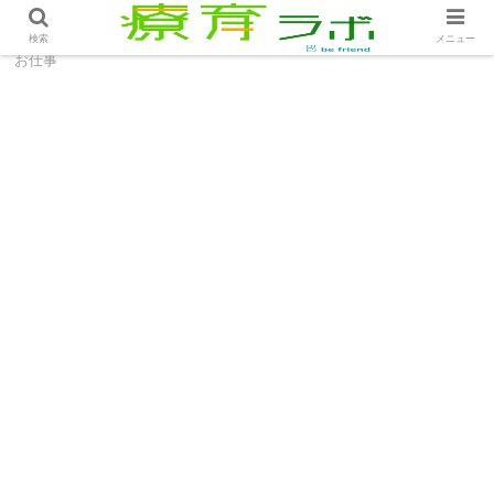
ホーム
療育のお仕事
公園遊びのリスク回避│療育の
検索
メニュー
お仕事