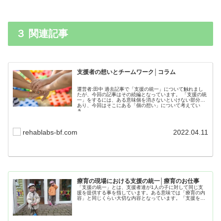
３ 関連記事
支援者の想いとチームワーク│コラム
運営者:田中 過去記事で「支援の統一」について触れまし
たが、今回の記事はその続編となっています。 「支援の統
一」をするには、ある意味個を消さないといけない部分も
あり、今回はそこにある「個の想い」について考えてい
き...
rehablabs-bf.com
2022.04.11
療育の現場における支援の統一│療育のお仕事
「支援の統一」とは、支援者達が1人の子に対して同じ支
援を提供する事を指しています。ある意味では「療育の内
容」と同じくらい大切な内容となっています。「支援を統
一」する事により療育を安定して提供し「子ども達の将来
を見据えた支援」をおこなっていきましょう。