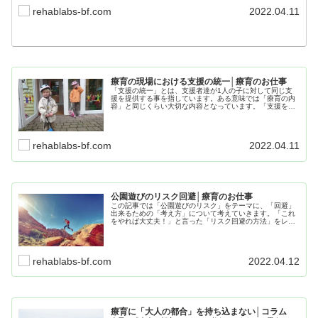
rehablabs-bf.com
2022.04.11
療育の現場における支援の統一│療育のお仕事
「支援の統一」とは、支援者達が1人の子に対して同じ支
援を提供する事を指しています。ある意味では「療育の内
容」と同じくらい大切な内容となっています。「支援を統
一」する事により療育を安定して提供し「子ども達の将来
を見据えた支援」をおこなっていきましょう。
rehablabs-bf.com
2022.04.11
公園遊びのリスク回避│療育のお仕事
この記事では「公園遊びのリスク」をテーマに、「回避」
出来るための「考え方」について考えていきます。「これ
をやれば大丈夫！」と言った「リスク回避の方法」をレク
チャーする記事ではなく、ベースとなる考え方を学んでご
自身が判断出来るようにするのが目的です。
rehablabs-bf.com
2022.04.12
療育に「大人の都合」を持ち込まない│コラム