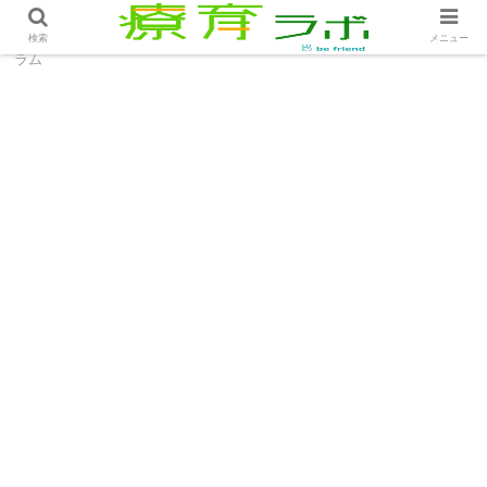
ホーム
コラム
「入れて」を言えない子への支援│コ
検索
メニュー
ラム