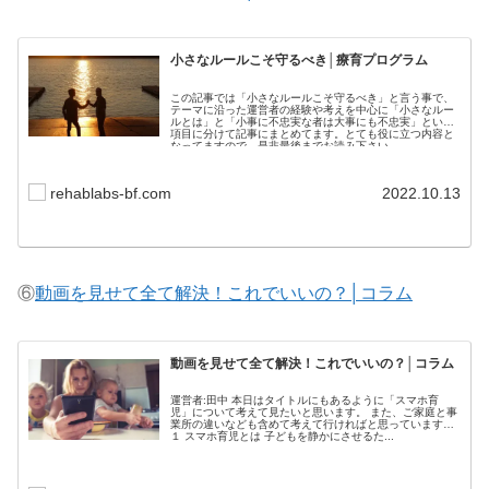
小さなルールこそ守るべき│療育プログラム
この記事では「小さなルールこそ守るべき」と言う事で、
テーマに沿った運営者の経験や考えを中心に「小さなルー
ルとは」と「小事に不忠実な者は大事にも不忠実」という
項目に分けて記事にまとめてます。とても役に立つ内容と
なってますので、是非最後までお読み下さい。
rehablabs-bf.com
2022.10.13
⑥
動画を見せて全て解決！これでいいの？│コラム
動画を見せて全て解決！これでいいの？│コラム
運営者:田中 本日はタイトルにもあるように「スマホ育
児」について考えて見たいと思います。 また、ご家庭と事
業所の違いなども含めて考えて行ければと思っています。
１ スマホ育児とは 子どもを静かにさせるた...