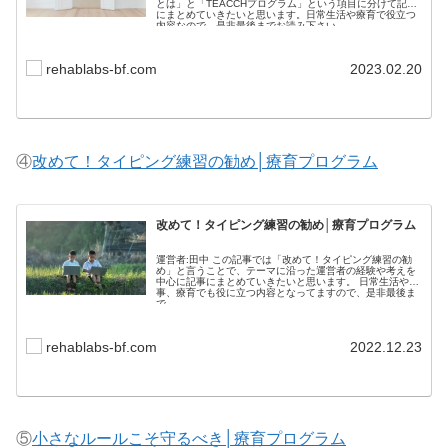
とは」と「TEACCHプログラム」という項目に分けて記事
にまとめていきたいと思います。日常生活や療育で役立つ
内容なので、是非最後までお読み下さい。
rehablabs-bf.com
2023.02.20
④
改めて！タイピング練習の勧め│療育プログラム
改めて！タイピング練習の勧め│療育プログラム
運営者:田中 この記事では「改めて！タイピング練習の勧
め」と言うことで、テーマに沿った運営者の経験や考えを
中心に記事にまとめていきたいと思います。 日常生活や仕
事、療育でも役に立つ内容となってますので、是非最後ま
で...
rehablabs-bf.com
2022.12.23
⑤
小さなルールこそ守るべき│療育プログラム