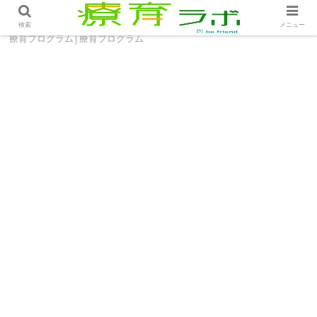
ホーム
療育プログラム
やってみよう！家庭でできる
検索
メニュー
療育プログラム│療育プログラム