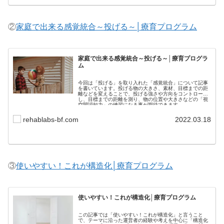
②
家庭で出来る感覚統合～投げる～│療育プログラム
家庭で出来る感覚統合～投げる～│療育プログラ
ム
今回は「投げる」を取り入れた「感覚統合」について記事
を書いています。投げる物の大きさ、素材、目標までの距
離などを変えることで、投げる強さや方向をコントロール
し、目標までの距離を測り、物の位置や大きさなどの「視
空間認知力」の練習になる事が期待できます。
rehablabs-bf.com
2022.03.18
③
使いやすい！これが構造化│療育プログラム
使いやすい！これが構造化│療育プログラム
この記事では「使いやすい！これが構造化」と言うこと
で、テーマに沿った運営者の経験や考えを中心に「構造化