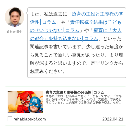
また、私は過去に「
療育の主役と主導権の関
係性│コラム
」や「
責任転嫁？結果は子ども
のせいじゃない│コラム
」や「
療育に「大人
運営者:田中
の都合」を持ち込まない│コラム
」といった
関連記事を書いています。少し違った角度か
ら見ることで新しい発見があったり、より理
解が深まると思いますので、是非リンクから
お読みください。
療育の主役と主導権の関係性│コラム
療育の「主役」は当事者である「子ども」ですが、「主導
権」を持って子どもを導いていくのは「支援者」であると
考えています。この記事では具体的な事例を交え、なぜ
「支援者」「主導権」を持たなくてはならないのかについ
てもまとめていますので、参考にして下さい。
rehablabs-bf.com
2022.04.21