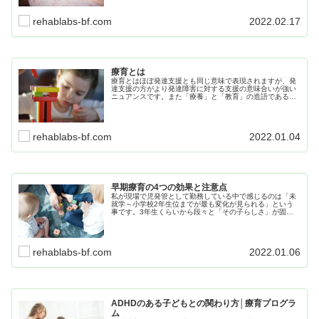
rehablabs-bf.com
2022.02.17
療育とは
療育とはほぼ発達支援とも同じ意味で表現されますが、発
達支援の方がより発達障害に対する支援の意味合いが強い
ニュアンスです。また「療養」と「教育」の造語であると
されています。その言葉の通り「療養」にも「教育」にも
偏りすぎず、児童に合わせてバランスよく支援することが
求められています。
rehablabs-bf.com
2022.01.04
早期療育の4つの効果と注意点
私が現場で児発管として勤務している中で感じるのは「未
就学～小学校2年生位までが最も変化が見られる」という
事です。3年生くらいから段々と「その子らしさ」が固ま
ってきて、変化に体力とストレスを伴いやすくなるように
感じます。 早期療育を行うことで子ども自身も成長してい
くと言うことは、保護者様や関連機関(保育園や学校など)
とも協力しておこなうと言うことです。
rehablabs-bf.com
2022.01.06
ADHDのある子どもとの関わり方│療育プログラ
ム