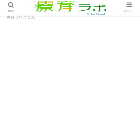
ホーム
療育プログラム
療育の「概念的」な考え方２
検索
メニュー
│療育プログラム