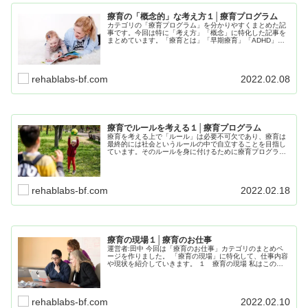
療育の「概念的」な考え方１│療育プログラム
カテゴリの「療育プログラム」を分かりやすくまとめた記
事です。今回は特に「考え方」「概念」に特化した記事を
まとめています。「療育とは」「早期療育」「ADHD」に
関しての記事をまとめて紹介していきますので、気になっ
た記事はリンクからご覧ください。
rehablabs-bf.com
2022.02.08
療育でルールを考える１│療育プログラム
療育を考える上で「ルール」は必要不可欠であり、療育は
最終的には社会というルールの中で自立することを目指し
ています。そのルールを身に付けるために療育プログラム
やSSTを行うのですが、楽しみながら行えるように「ルー
ルゲーム」についてまとめた記事です。
rehablabs-bf.com
2022.02.18
療育の現場１│療育のお仕事
運営者:田中 今回は「療育のお仕事」カテゴリのまとめペ
ージを作りました。 「療育の現場」に特化して、仕事内容
や現状を紹介していきます。 １ 療育の現場 私はこの記
事を書いている現在も、本業は放課後等デイサービスの児
童発...
rehablabs-bf.com
2022.02.10